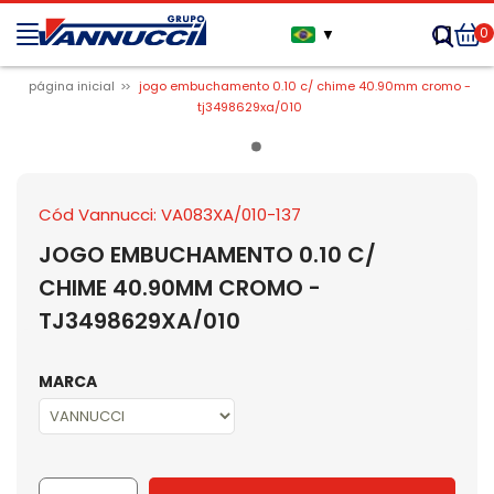
0
▼
página inicial
jogo embuchamento 0.10 c/ chime 40.90mm cromo -
tj3498629xa/010
Cód Vannucci: VA083XA/010-137
JOGO EMBUCHAMENTO 0.10 C/
CHIME 40.90MM CROMO -
TJ3498629XA/010
MARCA