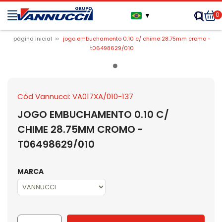
0
▼
página inicial
jogo embuchamento 0.10 c/ chime 28.75mm cromo -
t06498629/010
Cód Vannucci: VA017XA/010-137
JOGO EMBUCHAMENTO 0.10 C/
CHIME 28.75MM CROMO -
T06498629/010
MARCA