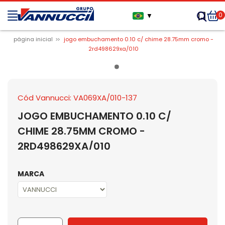
0
▼
página inicial
jogo embuchamento 0.10 c/ chime 28.75mm cromo -
2rd498629xa/010
Cód Vannucci: VA069XA/010-137
JOGO EMBUCHAMENTO 0.10 C/
CHIME 28.75MM CROMO -
2RD498629XA/010
MARCA