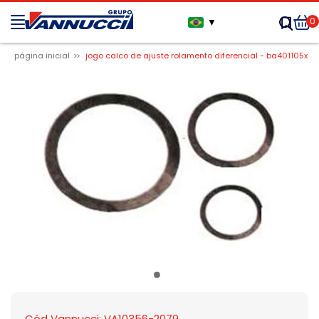
0
▼
página inicial
jogo calco de ajuste rolamento diferencial - ba401105x
Cód Vannucci: VA10356-2079