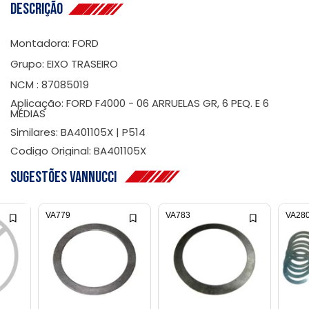
Descrição
Montadora: FORD
Grupo: EIXO TRASEIRO
NCM : 87085019
Aplicação: FORD F4000 - 06 ARRUELAS GR, 6 PEQ. E 6
MÉDIAS
Similares: BA401105X | P514
Codigo Original: BA401105X
Sugestões Vannucci
VA779
VA783
VA28