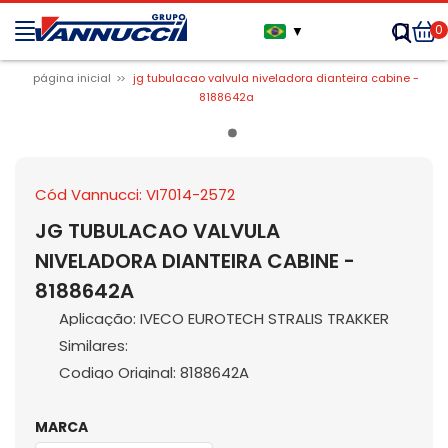
0
▼
página inicial
jg tubulacao valvula niveladora dianteira cabine -
8188642a
Cód Vannucci: VI7014-2572
JG TUBULACAO VALVULA
NIVELADORA DIANTEIRA CABINE -
8188642A
Aplicação: IVECO EUROTECH STRALIS TRAKKER
Similares:
Codigo Original: 8188642A
MARCA