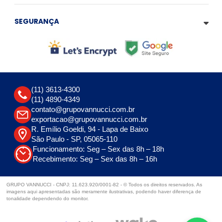
SEGURANÇA
(11) 3613-4300
(11) 4890-4349
contato@grupovannucci.com.br
exportacao@grupovannucci.com.br
R. Emílio Goeldi, 94 - Lapa de Baixo
São Paulo - SP, 05065-110
Funcionamento: Seg – Sex das 8h – 18h
Recebimento: Seg – Sex das 8h – 16h
GRUPO VANNUCCI - CNPJ: 11.623.920/0001-82 - © Todos os direitos reservados. As
imagens aqui apresentadas são meramente ilustrativas, podendo haver diferença de
tonalidade dependendo do monitor.