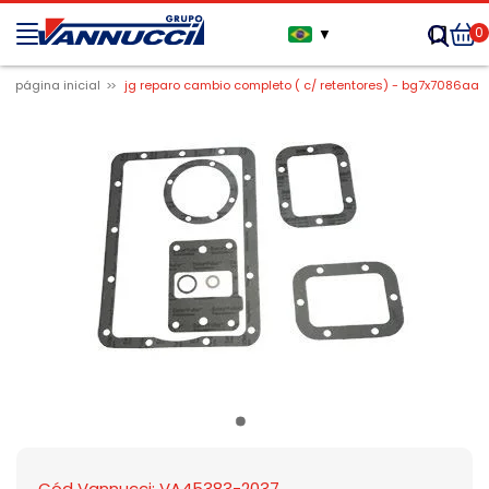
0
▼
página inicial
jg reparo cambio completo ( c/ retentores) - bg7x7086aa
Cód Vannucci: VA45383-2037