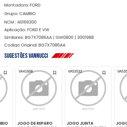
Montadora: FORD
Grupo: CAMBIO
NCM : 40169300
Aplicação: FORD E VW
Similares: BG7X7086AA | GW0800 | 3001988
Codigo Original: BG7X7086AA
Sugestões Vannucci
VA41606
VA53532
VA53
MBIO
JOGO DE REPARO
JOGO JUNTA
JOGO