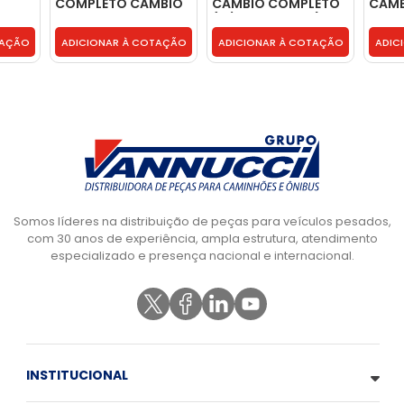
COMPLETO CAMBIO
CAMBIO COMPLETO
CAMB
G190 - G190
(C/ RETENTORES) -
- GW
GW0731
TAÇÃO
ADICIONAR À COTAÇÃO
ADICIONAR À COTAÇÃO
ADIC
Somos líderes na distribuição de peças para veículos pesados,
com 30 anos de experiência, ampla estrutura, atendimento
especializado e presença nacional e internacional.
INSTITUCIONAL