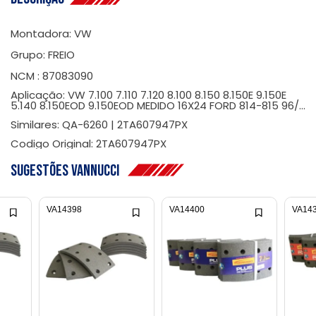
Montadora: VW
Grupo: FREIO
NCM : 87083090
Aplicação: VW 7.100 7.110 7.120 8.100 8.150 8.150E 9.150E
5.140 8.150EOD 9.150EOD MEDIDO 16X24 FORD 814-815 96/...
Similares: QA-6260 | 2TA607947PX
Codigo Original: 2TA607947PX
Sugestões Vannucci
VA14398
VA14400
VA14