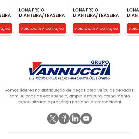
LONA FREIO
LONA FREIO
LONA
SEIRA
DIANTEIRA/TRASEIRA
DIANTEIRA/TRASEIRA
DIAN
76
- FREIO HI - MB176
- FREIO HI - MB180
1X - 
TAÇÃO
ADICIONAR À COTAÇÃO
ADICIONAR À COTAÇÃO
ADIC
Somos líderes na distribuição de peças para veículos pesados,
com 30 anos de experiência, ampla estrutura, atendimento
especializado e presença nacional e internacional.