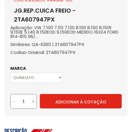
JG.REP.CUICA FREIO -
2TA607947PX
Aplicação: VW 7.100 7.110 7.120 8.100 8.150 8.150E
9.150E 5.140 8.150EOD 9.150EOD MEDIDO 16X24 FORD
814-815 96/...
Similares: QA-6260 | 2TA607947PX
Codigo Original: 2TA607947PX
MARCA
-
+
ADICIONAR À COTAÇÃO
Descrição