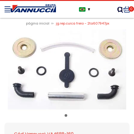
0
▼
página inicial
jg.rep.cuica freio - 2ta607947px
Cód Vannucci: VA4688-160