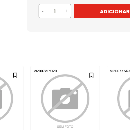
ADICIONAR
-
+
VI2007AR/020
VI2007XAR/