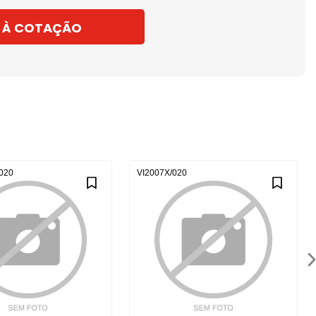
 À COTAÇÃO
020
VI2007X/020