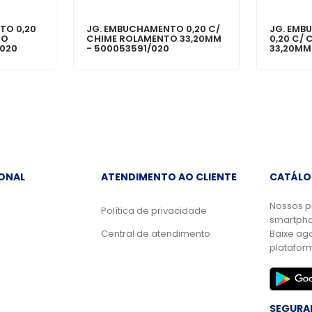
TO 0,20
JG. EMBUCHAMENTO 0,20 C/
JG. EM
TO
CHIME ROLAMENTO 33,20MM
0,20 C/
/020
- 500053591/020
33,20MM
IONAL
ATENDIMENTO AO CLIENTE
CATÁLO
Nossos p
Política de privacidade
smartpho
Central de atendimento
Baixe ag
platafor
SEGURA