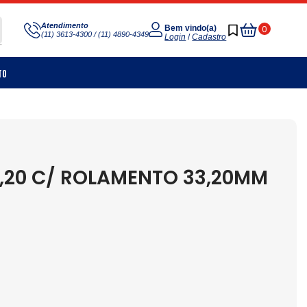
Meu
Atendimento
0
Bem vindo(a)
(11) 3613-4300 / (11) 4890-4349
Carrinho
Login
/
Cadastro
to
,20 C/ ROLAMENTO 33,20MM