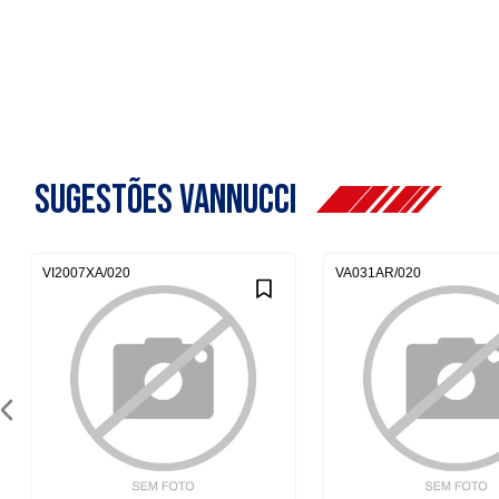
sugestões vannucci
VI2007XA/020
VA031AR/020