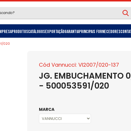
mpresa
Produtos
Catálogos
Exportação
Garantia
Principais Fornecedores
Conta
91/020
Cód Vannucci: VI2007/020-137
JG. EMBUCHAMENTO 0
- 500053591/020
MARCA