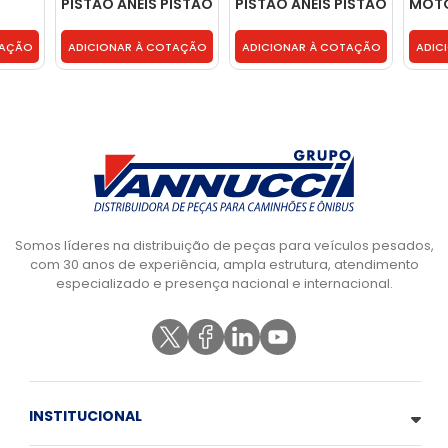
PISTAO ANEIS PISTAO
PISTAO ANEIS PISTAO
MOTO
9564 - 2S0198151A
9565 CAMISA
5410
**C88** - 3802123
TAÇÃO
ADICIONAR À COTAÇÃO
ADICIONAR À COTAÇÃO
ADIC
Somos líderes na distribuição de peças para veículos pesados,
com 30 anos de experiência, ampla estrutura, atendimento
especializado e presença nacional e internacional.
INSTITUCIONAL