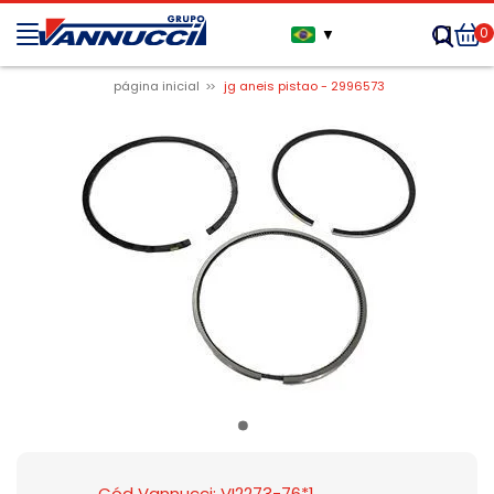
0
▼
página inicial
jg aneis pistao - 2996573
Cód Vannucci: VI2273-76*1