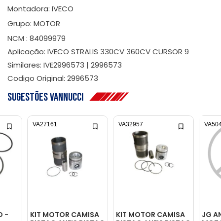
Montadora: IVECO
Grupo: MOTOR
NCM : 84099979
Aplicação: IVECO STRALIS 330CV 360CV CURSOR 9
Similares: IVE2996573 | 2996573
Codigo Original: 2996573
Sugestões Vannucci
VA27161
VA32957
VA50
O -
KIT MOTOR CAMISA
KIT MOTOR CAMISA
JG A