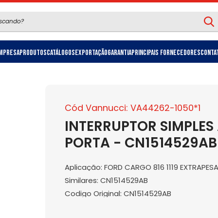
mpresa
Produtos
Catálogos
Exportação
Garantia
Principais Fornecedores
Conta
Cód Vannucci: VA44262-1050*1
INTERRUPTOR SIMPLE
PORTA - CN1514529AB
Aplicação: FORD CARGO 816 1119 EXTRAPES
Similares: CN1514529AB
Codigo Original: CN1514529AB