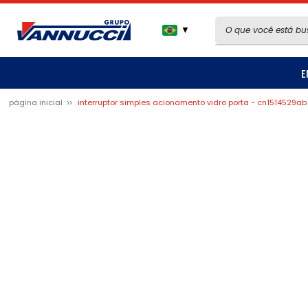
▼
E
página inicial
interruptor simples acionamento vidro porta - cn1514529ab