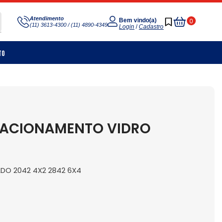
Meu
Atendimento
0
Bem vindo(a)
(11) 3613-4300 / (11) 4890-4349
Carrinho
Login
/
Cadastro
to
S ACIONAMENTO VIDRO
ADO 2042 4X2 2842 6X4