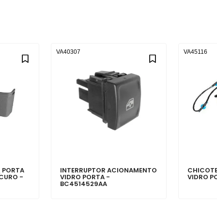
VA40307
VA45116
( PORTA
INTERRUPTOR ACIONAMENTO
CHICOT
SCURO -
VIDRO PORTA -
VIDRO PO
BC4514529AA