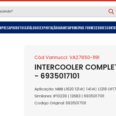
mpresa
Produtos
Catálogos
Exportação
Garantia
Principais Fornecedores
Conta
Cód Vannucci: VA27650-1191
INTERCOOLER COMPLET
- 6935017101
Aplicação: MBB L1620 1214C 1414C L1218 OF17
Similares: IP10239 | 12683 | 6935017101
Codigo Original: 6935017101