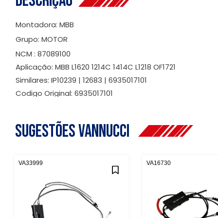
Descrição
Montadora: MBB
Grupo: MOTOR
NCM : 87089100
Aplicação: MBB L1620 1214C 1414C L1218 OF1721
Similares: IP10239 | 12683 | 6935017101
Codigo Original: 6935017101
Sugestões Vannucci
VA33999
VA16730