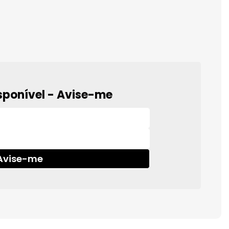
sponível - Avise-me
Avise-me