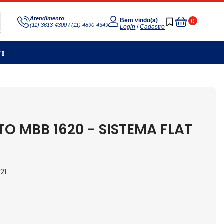
Meu
Atendimento
0
Bem vindo(a)
(11) 3613-4300 / (11) 4890-4349
Carrinho
Login
/
Cadastro
to
O MBB 1620 - SISTEMA FLAT
21