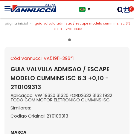
0
▼
página inicial
guia valvula admisao / escape modelo cummins isc 8.3
+0,10 - 2t0109313
Cód Vannucci: VA51911-396*1
GUIA VALVULA ADMISAO / ESCAPE
MODELO CUMMINS ISC 8.3 +0,10 -
2T0109313
Aplicação: VW 19320 31320 FORD2632 3132 1932
TODO COM MOTOR ELETRONICO CUMMINS ISC
Similares:
Codigo Original: 2T0109313
MARCA