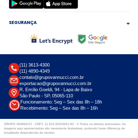
SEGURANÇA
(11) 3613-4300
(11) 4890-4349
contato@grupovannucci.com.br
exportacao@grupovannucci.com.br
R. Emílio Goeldi, 94 - Lapa de Baixo
São Paulo - SP, 05065-110
Funcionamento: Seg – Sex das 8h – 18h
Recebimento: Seg – Sex das 8h – 16h
GRUPO VANNUCCI - CNPJ: 11.623.920/0001-82 - © Todos os direitos reservados. As
imagens aqui apresentadas são meramente ilustrativas, podendo haver diferença de
tonalidade dependendo do monitor.