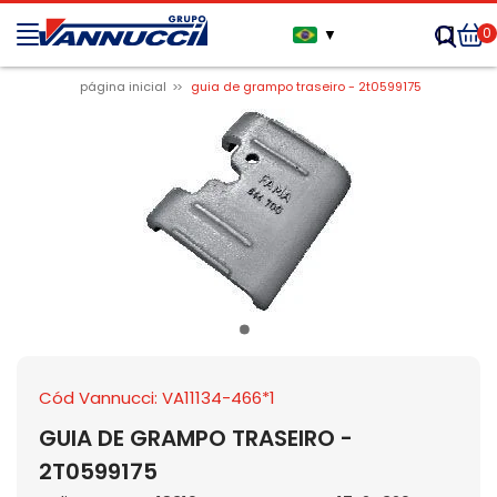
0
▼
página inicial
guia de grampo traseiro - 2t0599175
Cód Vannucci: VA11134-466*1
GUIA DE GRAMPO TRASEIRO -
2T0599175