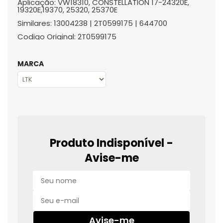
Aplicação: VW18310, CONSTELLATION 17-24320E,
19320E,19370, 25320, 25370E
Similares: 13004238 | 2T0599175 | 644700
Codigo Original: 2T0599175
MARCA
Produto Indisponível -
Avise-me
Avise-me