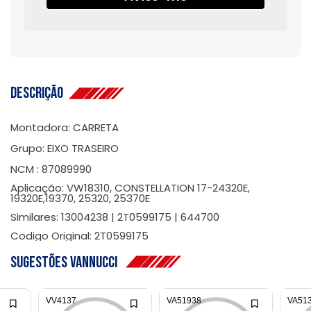
Descrição
Montadora: CARRETA
Grupo: EIXO TRASEIRO
NCM : 87089990
Aplicação: VW18310, CONSTELLATION 17-24320E,
19320E,19370, 25320, 25370E
Similares: 13004238 | 2T0599175 | 644700
Codigo Original: 2T0599175
Sugestões Vannucci
VV4137
VA51938
VA51