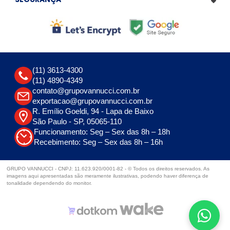
(11) 3613-4300
(11) 4890-4349
contato@grupovannucci.com.br
exportacao@grupovannucci.com.br
R. Emílio Goeldi, 94 - Lapa de Baixo
São Paulo - SP, 05065-110
Funcionamento: Seg – Sex das 8h – 18h
Recebimento: Seg – Sex das 8h – 16h
GRUPO VANNUCCI - CNPJ: 11.623.920/0001-82 - © Todos os direitos reservados. As
imagens aqui apresentadas são meramente ilustrativas, podendo haver diferença de
tonalidade dependendo do monitor.