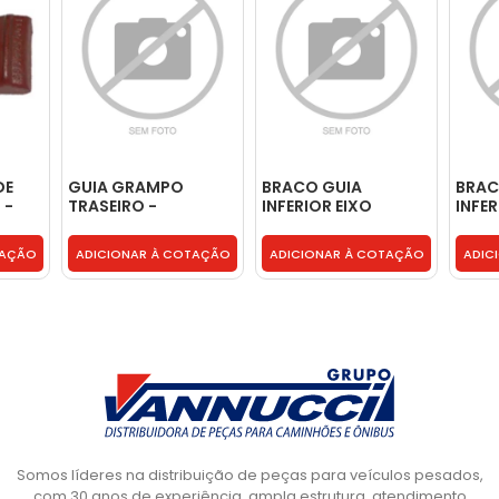
DE
GUIA GRAMPO
BRACO GUIA
BRAC
 -
TRASEIRO -
INFERIOR EIXO
INFER
20498800
TRASEIRO LD -
TRASE
9583251309
9583
TAÇÃO
ADICIONAR À COTAÇÃO
ADICIONAR À COTAÇÃO
ADIC
Somos líderes na distribuição de peças para veículos pesados,
com 30 anos de experiência, ampla estrutura, atendimento