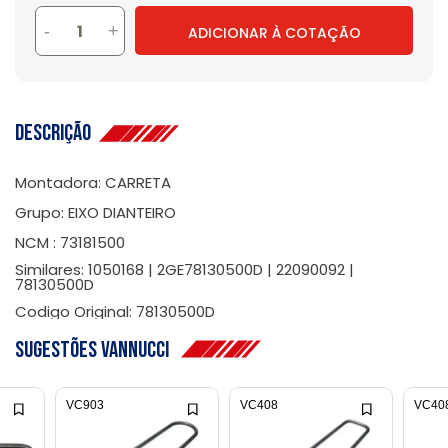
-
+
ADICIONAR À COTAÇÃO
Descrição
Montadora: CARRETA
Grupo: EIXO DIANTEIRO
NCM : 73181500
Similares: 1050168 | 2GE78130500D | 22090092 |
78130500D
Codigo Original: 78130500D
Sugestões Vannucci
VC903
VC408
VC40