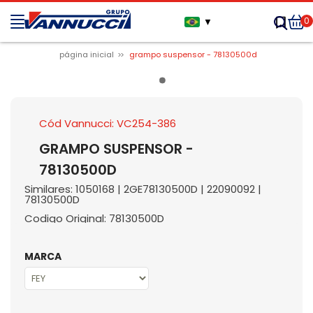
0
▼
página inicial
grampo suspensor - 78130500d
Cód Vannucci: VC254-386
GRAMPO SUSPENSOR -
78130500D
Similares: 1050168 | 2GE78130500D | 22090092 |
78130500D
Codigo Original: 78130500D
MARCA