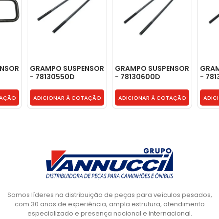
ENSOR
GRAMPO SUSPENSOR
GRAMPO SUSPENSOR
GRAM
- 78130550D
- 78130600D
- 78
TAÇÃO
ADICIONAR À COTAÇÃO
ADICIONAR À COTAÇÃO
ADIC
Somos líderes na distribuição de peças para veículos pesados,
com 30 anos de experiência, ampla estrutura, atendimento
especializado e presença nacional e internacional.