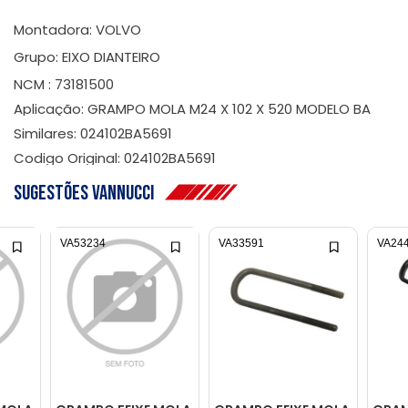
Montadora: VOLVO
Grupo: EIXO DIANTEIRO
NCM : 73181500
Aplicação: GRAMPO MOLA M24 X 102 X 520 MODELO BA
Similares: 024102BA5691
Codigo Original: 024102BA5691
Sugestões Vannucci
VA53234
VA33591
VA24