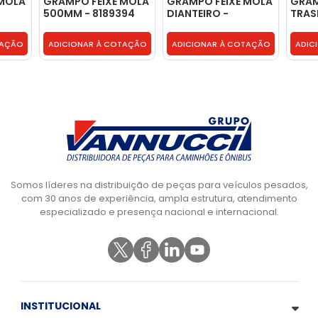
 MOLA
GRAMPO FEIXE MOLA
GRAMPO FEIXE MOLA
GRAM
500MM - 8189394
DIANTEIRO -
TRAS
2S2411129
400 
2RR5
TAÇÃO
ADICIONAR À COTAÇÃO
ADICIONAR À COTAÇÃO
ADIC
Somos líderes na distribuição de peças para veículos pesados,
com 30 anos de experiência, ampla estrutura, atendimento
especializado e presença nacional e internacional.
INSTITUCIONAL