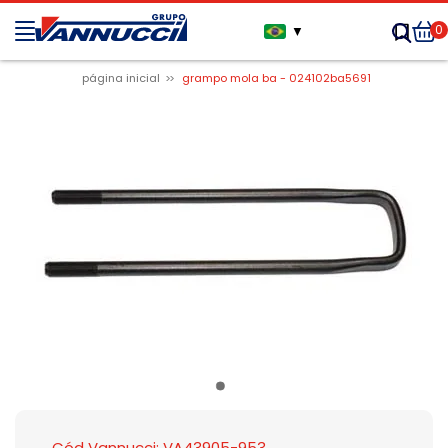
0
▼
página inicial
grampo mola ba - 024102ba5691
Cód Vannucci: VA43905-953