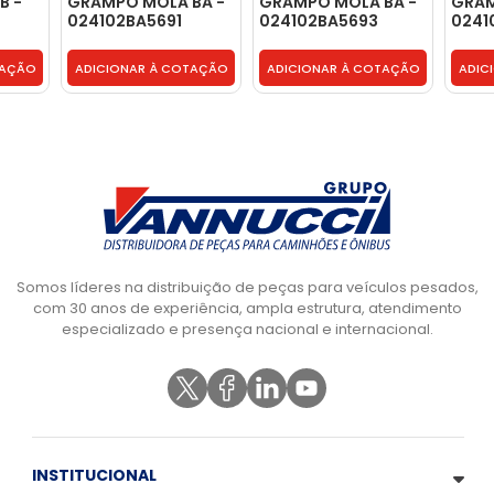
B -
GRAMPO MOLA BA -
GRAMPO MOLA BA -
GRAM
024102BA5691
024102BA5693
0241
TAÇÃO
ADICIONAR À COTAÇÃO
ADICIONAR À COTAÇÃO
ADIC
Somos líderes na distribuição de peças para veículos pesados,
com 30 anos de experiência, ampla estrutura, atendimento
especializado e presença nacional e internacional.
INSTITUCIONAL