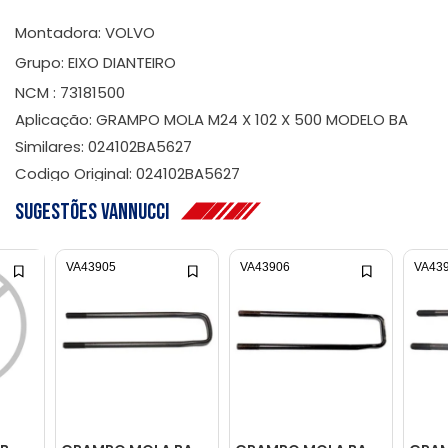
Montadora: VOLVO
Grupo: EIXO DIANTEIRO
NCM : 73181500
Aplicação: GRAMPO MOLA M24 X 102 X 500 MODELO BA
Similares: 024102BA5627
Codigo Original: 024102BA5627
Sugestões Vannucci
VA43905
VA43906
VA43