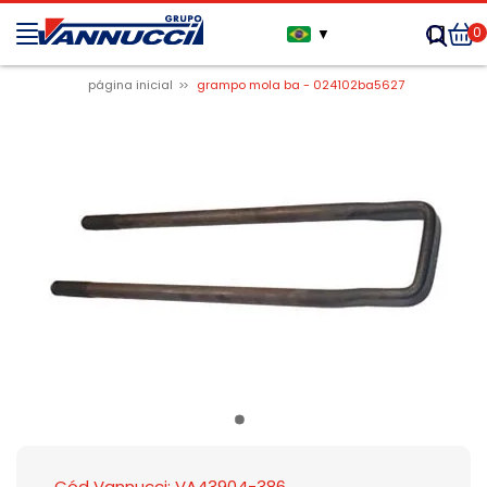
0
▼
página inicial
grampo mola ba - 024102ba5627
Cód Vannucci: VA43904-386