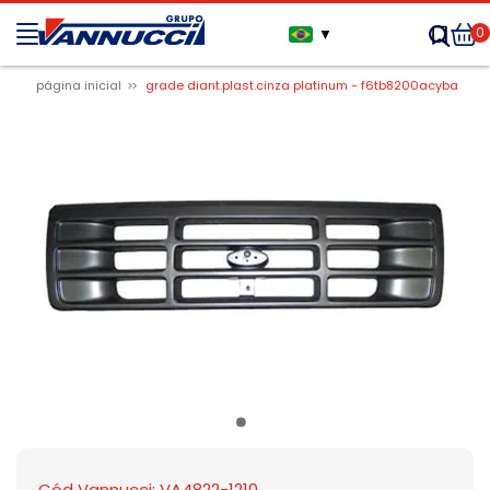
0
▼
página inicial
grade diant.plast.cinza platinum - f6tb8200acyba
Cód Vannucci: VA4822-1210