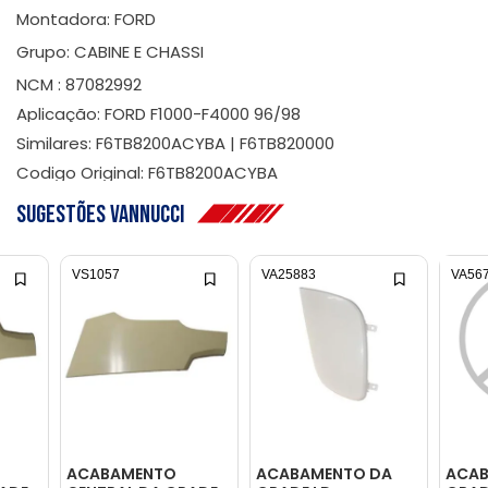
Montadora: FORD
Grupo: CABINE E CHASSI
NCM : 87082992
Aplicação: FORD F1000-F4000 96/98
Similares: F6TB8200ACYBA | F6TB820000
Codigo Original: F6TB8200ACYBA
Sugestões Vannucci
VS1057
VA25883
VA56
ACABAMENTO
ACABAMENTO DA
ACA