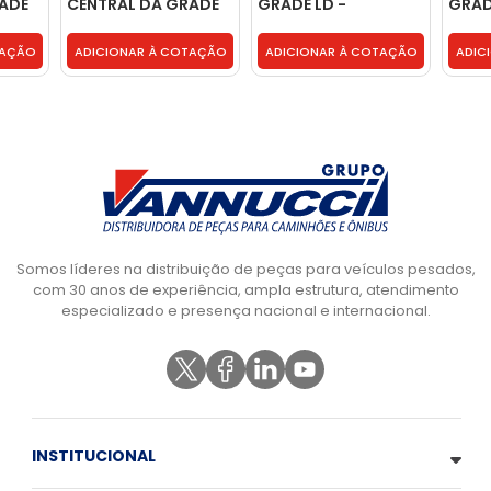
ADE
CENTRAL DA GRADE
GRADE LD -
GRAD
LE - 2324356
9448840522
9608
TAÇÃO
ADICIONAR À COTAÇÃO
ADICIONAR À COTAÇÃO
ADIC
Somos líderes na distribuição de peças para veículos pesados,
com 30 anos de experiência, ampla estrutura, atendimento
especializado e presença nacional e internacional.
INSTITUCIONAL