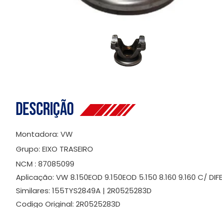
Descrição
Montadora: VW
Grupo: EIXO TRASEIRO
NCM : 87085099
Aplicação: VW 8.150EOD 9.150EOD 5.150 8.160 9.160 C/ DIF
Similares: 155TYS2849A | 2R0525283D
Codigo Original: 2R0525283D