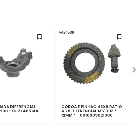
VA24539
AIDA DIFERENCIAL
COROA E PINHAO 43X9 RATIO
PL90 - BH2X4851AA
4.78 DIFERENCIAL MS13113 *
12MM * - 6010009021000