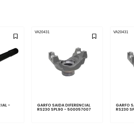
VA20431
VA20431
IAL -
GARFO SAIDA DIFERENCIAL
GARFO S
RS230 SPL90 - 500057007
RS230 S