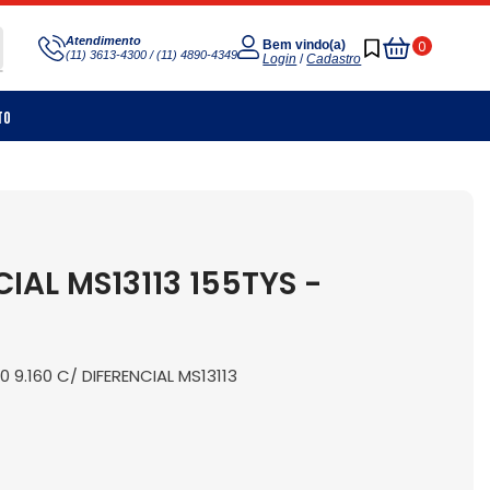
Meu
Atendimento
0
Bem vindo(a)
(11) 3613-4300 / (11) 4890-4349
Carrinho
Login
/
Cadastro
to
IAL MS13113 155TYS -
0 9.160 C/ DIFERENCIAL MS13113