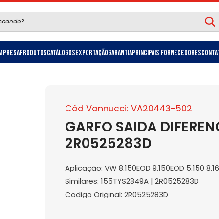
mpresa
Produtos
Catálogos
Exportação
Garantia
Principais Fornecedores
Conta
Cód Vannucci: VA20443-502
GARFO SAIDA DIFERENC
2R0525283D
Aplicação: VW 8.150EOD 9.150EOD 5.150 8.16
Similares: 155TYS2849A | 2R0525283D
Codigo Original: 2R0525283D