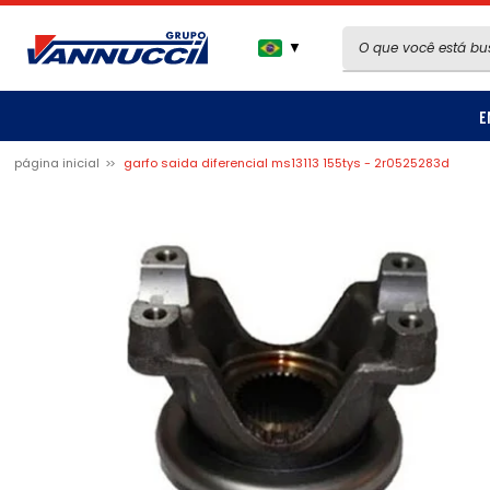
▼
E
página inicial
garfo saida diferencial ms13113 155tys - 2r0525283d