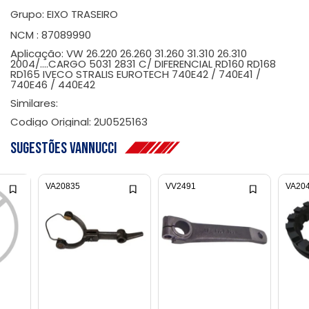
Grupo: EIXO TRASEIRO
NCM : 87089990
Aplicação: VW 26.220 26.260 31.260 31.310 26.310
2004/....CARGO 5031 2831 C/ DIFERENCIAL RD160 RD168
RD165 IVECO STRALIS EUROTECH 740E42 / 740E41 /
740E46 / 440E42
Similares:
Codigo Original: 2U0525163
Sugestões Vannucci
VA20835
VV2491
VA20