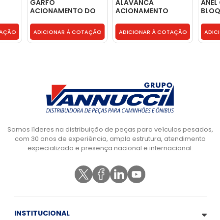
GARFO
ALAVANCA
ANEL
ACIONAMENTO DO
ACIONAMENTO
BLOQ
160 -
BLOQUEIO MS178 -
GARFO EMBREAGEM -
2U05
2T4525163
8129951
TAÇÃO
ADICIONAR À COTAÇÃO
ADICIONAR À COTAÇÃO
ADIC
Somos líderes na distribuição de peças para veículos pesados,
com 30 anos de experiência, ampla estrutura, atendimento
especializado e presença nacional e internacional.
INSTITUCIONAL