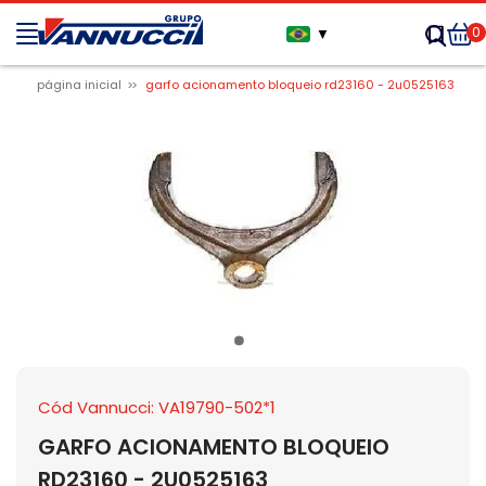
0
▼
página inicial
garfo acionamento bloqueio rd23160 - 2u0525163
Cód Vannucci: VA19790-502*1
GARFO ACIONAMENTO BLOQUEIO
RD23160 - 2U0525163