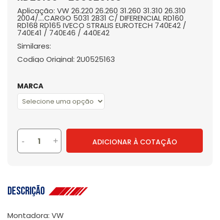
Aplicação: VW 26.220 26.260 31.260 31.310 26.310
2004/....CARGO 5031 2831 C/ DIFERENCIAL RD160
RD168 RD165 IVECO STRALIS EUROTECH 740E42 /
740E41 / 740E46 / 440E42
Similares:
Codigo Original: 2U0525163
MARCA
-
+
ADICIONAR À COTAÇÃO
Descrição
Montadora: VW