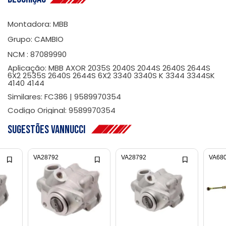
Montadora: MBB
Grupo: CAMBIO
NCM : 87089990
Aplicação: MBB AXOR 2035S 2040S 2044S 2640S 2644S
6X2 2535S 2640S 2644S 6X2 3340 3340S K 3344 3344SK
4140 4144
Similares: FC386 | 9589970354
Codigo Original: 9589970354
Sugestões Vannucci
VA28792
VA28792
VA68