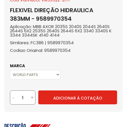
FLEXIVEL DIREÇÃO HIDRAULICA
383MM - 9589970354
Aplicação: MBB AXOR 2035S 2040S 2044S 2640S
2644S 6X2 2535S 2640S 2644S 6X2 3340 3340S K
3344 3344SK 4140 4144
Similares: FC386 | 9589970354
Codigo Original: 9589970354
MARCA
-
+
ADICIONAR À COTAÇÃO
Descrição