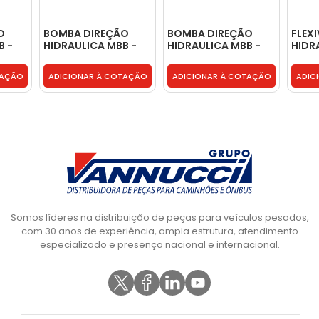
O
BOMBA DIREÇÃO
BOMBA DIREÇÃO
FLEX
B -
HIDRAULICA MBB -
HIDRAULICA MBB -
HIDR
00144604480
00144604480
T2D1
TAÇÃO
ADICIONAR À COTAÇÃO
ADICIONAR À COTAÇÃO
ADIC
Somos líderes na distribuição de peças para veículos pesados,
com 30 anos de experiência, ampla estrutura, atendimento
especializado e presença nacional e internacional.