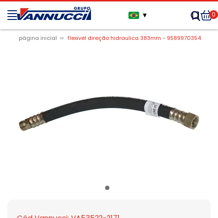
0
▼
página inicial
flexivel direção hidraulica 383mm - 9589970354
Cód Vannucci: VA53522-2171