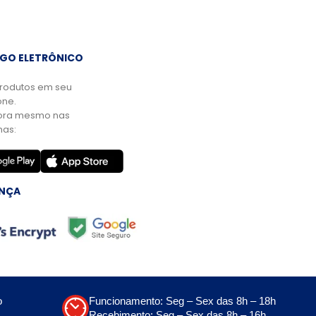
GO ELETRÔNICO
rodutos em seu
ne.
ora mesmo nas
mas:
NÇA
o
Funcionamento: Seg – Sex das 8h – 18h
Recebimento: Seg – Sex das 8h – 16h