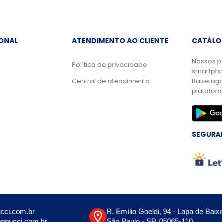
IONAL
ATENDIMENTO AO CLIENTE
CATÁLO
Nossos p
Política de privacidade
smartpho
Central de atendimento
Baixe ag
platafor
SEGURA
cci.com.br
R. Emílio Goeldi, 94 - Lapa de Baix
nnucci.com.br
São Paulo - SP, 05065-110