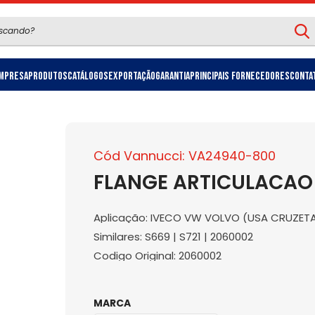
mpresa
Produtos
Catálogos
Exportação
Garantia
Principais Fornecedores
Conta
Cód Vannucci: VA24940-800
FLANGE ARTICULACAO
Aplicação: IVECO VW VOLVO (USA CRUZETA 
Similares: S669 | S721 | 2060002
Codigo Original: 2060002
MARCA