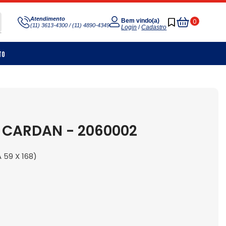
Meu
Atendimento
0
Bem vindo(a)
(11) 3613-4300 / (11) 4890-4349
Carrinho
Login
/
Cadastro
to
 CARDAN - 2060002
59 X 168)