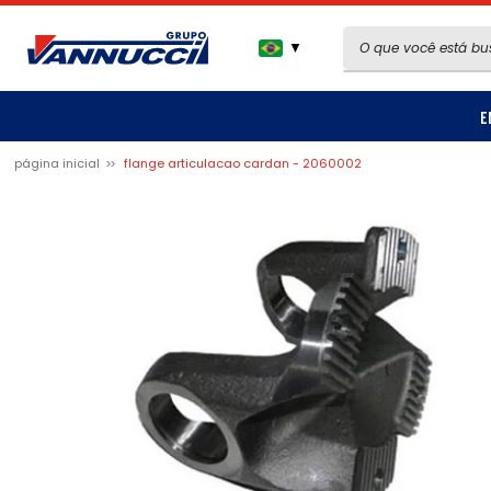
▼
E
página inicial
flange articulacao cardan - 2060002