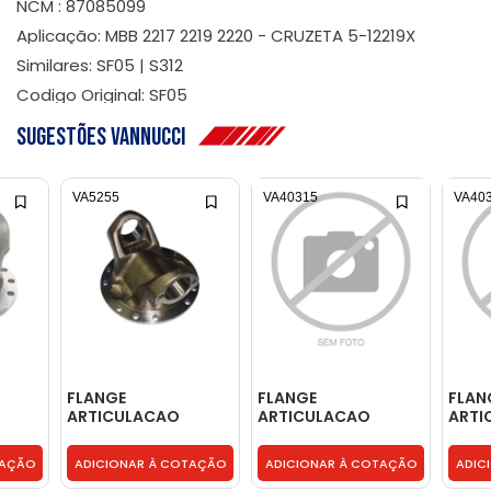
NCM : 87085099
Aplicação: MBB 2217 2219 2220 - CRUZETA 5-12219X
Similares: SF05 | S312
Codigo Original: SF05
Sugestões Vannucci
VA5255
VA40315
VA40
FLANGE
FLANGE
FLAN
ARTICULACAO
ARTICULACAO
ARTI
- 02-
CARDAN FERRO - 6-
CARDAN
CAR
5-2-329
(REFORCADA) -
(REF
TAÇÃO
ADICIONAR À COTAÇÃO
ADICIONAR À COTAÇÃO
ADIC
2060002
2060