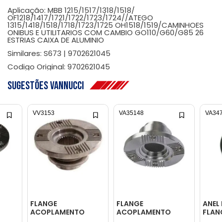
Aplicação: MBB 1215/1517/1318/1518/
OF1218/1417/1721/1722/1723/1724//ATEGO
1315/1418/1518/1718/1723/1725 OH1518/1519/CAMINHOES
ONIBUS E UTILITARIOS COM CAMBIO GO110/G60/G85 26
ESTRIAS CAIXA DE ALUMINIO
Similares: S673 | 9702621045
Codigo Original: 9702621045
Sugestões Vannucci
VV3153
VA35148
VA34
FLANGE
FLANGE
ANEL
ACOPLAMENTO
ACOPLAMENTO
FLAN
CAMBIO - 26321
CAMBIO -
3832