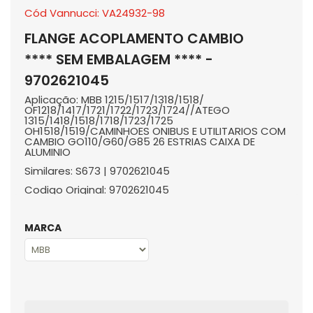
Cód Vannucci: VA24932-98
FLANGE ACOPLAMENTO CAMBIO
**** SEM EMBALAGEM **** -
9702621045
Aplicação: MBB 1215/1517/1318/1518/
OF1218/1417/1721/1722/1723/1724//ATEGO
1315/1418/1518/1718/1723/1725
OH1518/1519/CAMINHOES ONIBUS E UTILITARIOS COM
CAMBIO GO110/G60/G85 26 ESTRIAS CAIXA DE
ALUMINIO
Similares: S673 | 9702621045
Codigo Original: 9702621045
MARCA