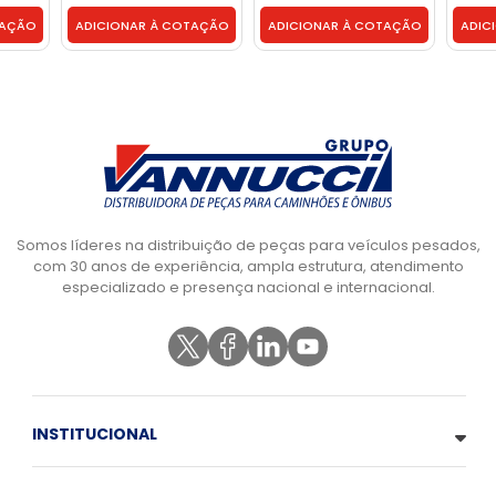
3872643445
TAÇÃO
ADICIONAR À COTAÇÃO
ADICIONAR À COTAÇÃO
ADIC
Somos líderes na distribuição de peças para veículos pesados,
com 30 anos de experiência, ampla estrutura, atendimento
especializado e presença nacional e internacional.
INSTITUCIONAL