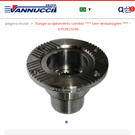
0
▼
página inicial
flange acoplamento cambio **** sem embalagem **** -
9702621045