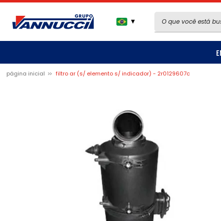
▼
E
página inicial
filtro ar (s/ elemento s/ indicador) - 2r0129607c