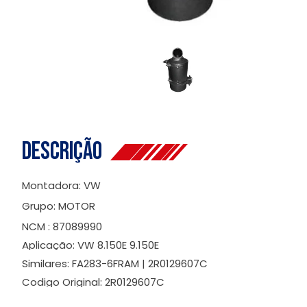
Descrição
Montadora: VW
Grupo: MOTOR
NCM : 87089990
Aplicação: VW 8.150E 9.150E
Similares: FA283-6FRAM | 2R0129607C
Codigo Original: 2R0129607C