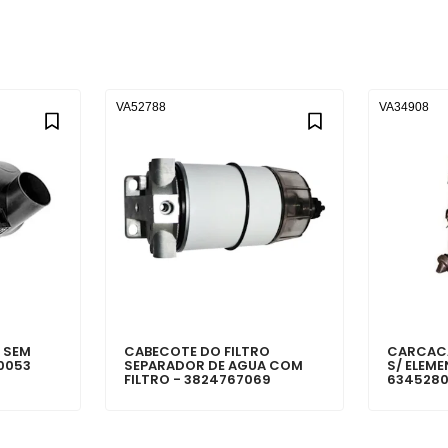
VA52788
VA34908
 SEM
CABECOTE DO FILTRO
CARCACA
0053
SEPARADOR DE AGUA COM
S/ ELEM
FILTRO - 3824767069
634528