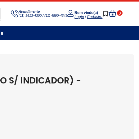
Meu
Atendimento
0
Bem vindo(a)
(11) 3613-4300 / (11) 4890-4349
Carrinho
Login
/
Cadastro
to
TO S/ INDICADOR) -