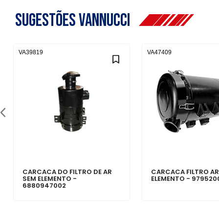
Sugestões Vannucci
VA39819
VA47409
CARCACA DO FILTRO DE AR
CARCACA FILTRO AR
SEM ELEMENTO -
ELEMENTO - 979520
6880947002