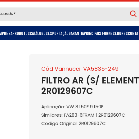
mpresa
Produtos
Catálogos
Exportação
Garantia
Principais Fornecedores
Conta
Cód Vannucci: VA5835-249
FILTRO AR (S/ ELEMEN
2R0129607C
Aplicação: VW 8.150E 9.150E
Similares: FA283-6FRAM | 2R0129607C
Codigo Original: 2R0129607C