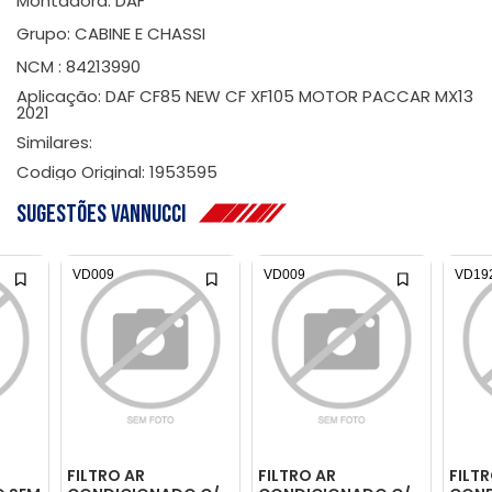
Montadora: DAF
Grupo: CABINE E CHASSI
NCM : 84213990
Aplicação: DAF CF85 NEW CF XF105 MOTOR PACCAR MX13
2021
Similares:
Codigo Original: 1953595
Sugestões Vannucci
VD009
VD009
VD19
FILTRO AR
FILTRO AR
FILT