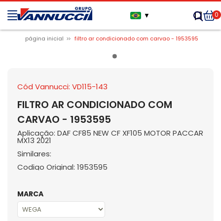
0
▼
página inicial
filtro ar condicionado com carvao - 1953595
Cód Vannucci: VD115-143
FILTRO AR CONDICIONADO COM
CARVAO - 1953595
Aplicação: DAF CF85 NEW CF XF105 MOTOR PACCAR
MX13 2021
Similares:
Codigo Original: 1953595
MARCA