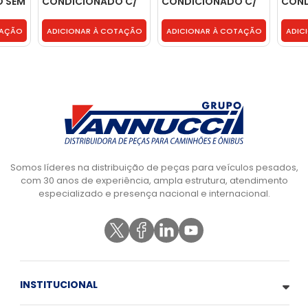
 SEM
CONDICIONADO C/
CONDICIONADO C/
COND
595
CARVAO - 1953596
CARVAO - 1953596
CARV
TAÇÃO
ADICIONAR À COTAÇÃO
ADICIONAR À COTAÇÃO
ADIC
Somos líderes na distribuição de peças para veículos pesados,
com 30 anos de experiência, ampla estrutura, atendimento
especializado e presença nacional e internacional.
INSTITUCIONAL