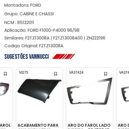
Montadora: FORD
Grupo: CABINE E CHASSI
NCM : 85122011
Aplicação: FORD F1000-F4000 96/98
Similares: F2TZ13008A | F2TZ13008A00 | ZN222196
Codigo Original: F2TZ13008A
Sugestões Vannucci
VI275
VA37424
VA37
AROL
ACABAMENTO PARA
ARO DO FAROL LADO
ARO 