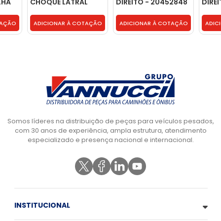
LHA
CHOQUE LATRAL
DIREITO - 20452848
DIRE
FAROL LADO DIREITO
- 504187506
TAÇÃO
ADICIONAR À COTAÇÃO
ADICIONAR À COTAÇÃO
ADIC
Somos líderes na distribuição de peças para veículos pesados,
com 30 anos de experiência, ampla estrutura, atendimento
especializado e presença nacional e internacional.
INSTITUCIONAL