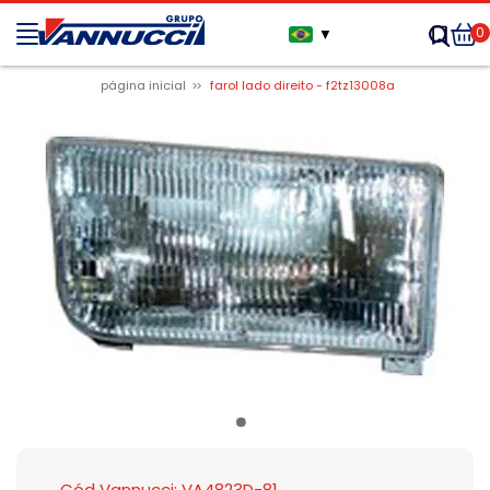
0
▼
página inicial
farol lado direito - f2tz13008a
Cód Vannucci: VA4823D-81