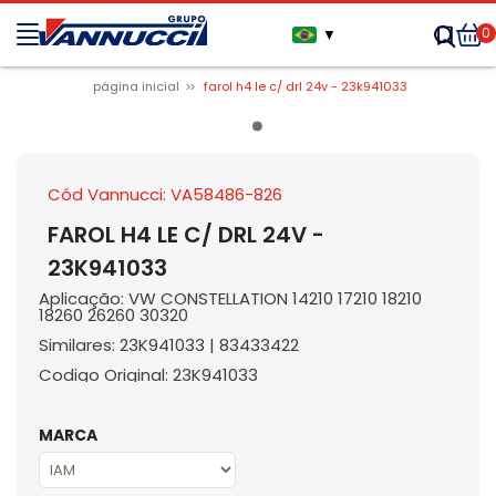
0
▼
página inicial
farol h4 le c/ drl 24v - 23k941033
Cód Vannucci: VA58486-826
FAROL H4 LE C/ DRL 24V -
23K941033
Aplicação: VW CONSTELLATION 14210 17210 18210
18260 26260 30320
Similares: 23K941033 | 83433422
Codigo Original: 23K941033
MARCA