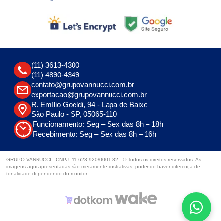
(11) 3613-4300
(11) 4890-4349
contato@grupovannucci.com.br
exportacao@grupovannucci.com.br
R. Emílio Goeldi, 94 - Lapa de Baixo
São Paulo - SP, 05065-110
Funcionamento: Seg – Sex das 8h – 18h
Recebimento: Seg – Sex das 8h – 16h
GRUPO VANNUCCI - CNPJ: 11.623.920/0001-82 - © Todos os direitos reservados. As
imagens aqui apresentadas são meramente ilustrativas, podendo haver diferença de
tonalidade dependendo do monitor.