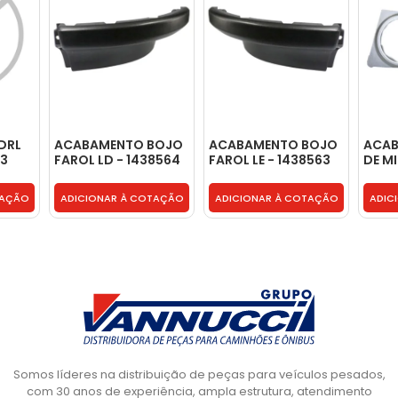
 DRL
ACABAMENTO BOJO
ACABAMENTO BOJO
ACAB
33
FAROL LD - 1438564
FAROL LE - 1438563
DE MI
LADO
5041
TAÇÃO
ADICIONAR À COTAÇÃO
ADICIONAR À COTAÇÃO
ADIC
Somos líderes na distribuição de peças para veículos pesados,
com 30 anos de experiência, ampla estrutura, atendimento