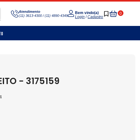
Meu
Atendimento
0
Bem vindo(a)
(11) 3613-4300 / (11) 4890-4349
Carrinho
Login
/
Cadastro
to
ITO - 3175159
4