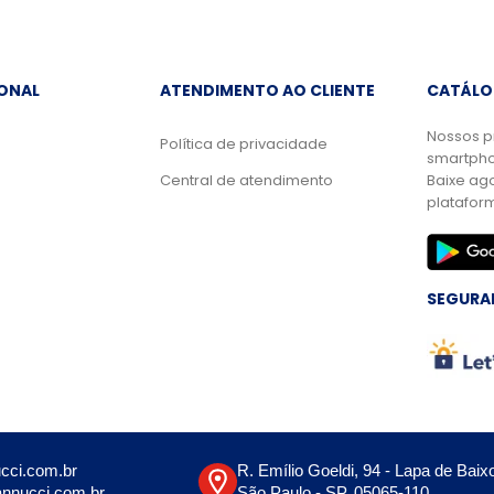
IONAL
ATENDIMENTO AO CLIENTE
CATÁLO
Nossos p
Política de privacidade
smartpho
Central de atendimento
Baixe ag
platafor
SEGURA
cci.com.br
R. Emílio Goeldi, 94 - Lapa de Baix
nnucci.com.br
São Paulo - SP, 05065-110