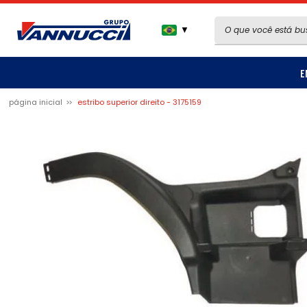
▼
E
página inicial
estribo superior direito - 3175159