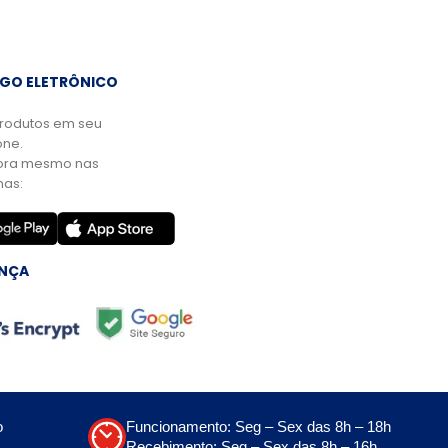
GO ELETRÔNICO
rodutos em seu
ne.
ora mesmo nas
mas:
NÇA
o
Funcionamento: Seg – Sex das 8h – 18h
Recebimento: Seg – Sex das 8h – 16h