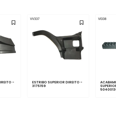
VV337
VI338
IREITO -
ESTRIBO SUPERIOR DIREITO -
ACABAME
3175159
SUPERIOR
5040013