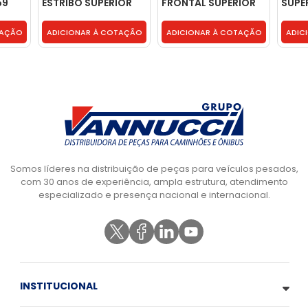
59
ESTRIBO SUPERIOR
FRONTAL SUPERIOR
SUPE
LADO DIREITO -
DIREITO - 82060445
DIREI
504001361
6936
TAÇÃO
ADICIONAR À COTAÇÃO
ADICIONAR À COTAÇÃO
ADIC
Somos líderes na distribuição de peças para veículos pesados,
com 30 anos de experiência, ampla estrutura, atendimento
especializado e presença nacional e internacional.
INSTITUCIONAL