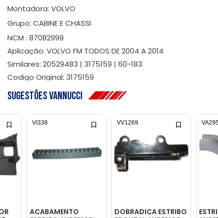
Montadora: VOLVO
Grupo: CABINE E CHASSI
NCM : 87082999
Aplicação: VOLVO FM TODOS DE 2004 A 2014
Similares: 20529483 | 3175159 | 60-183
Codigo Original: 3175159
Sugestões Vannucci
VI338
VV1269
VA29
IOR
ACABAMENTO
DOBRADICA ESTRIBO
ESTR