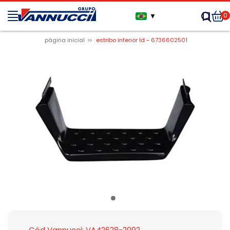
0
▼
página inicial
estribo inferior ld - 6736602501
Cód Vannucci: VA42628-2092