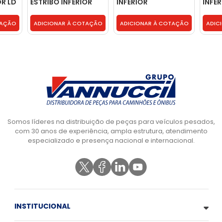
OR LD
ESTRIBO INFERIOR
INFERIOR
INFE
37
LADO ESQUERDO -
PARACHOQUE -
PARA
504001344
504194581
5041
TAÇÃO
ADICIONAR À COTAÇÃO
ADICIONAR À COTAÇÃO
ADIC
Somos líderes na distribuição de peças para veículos pesados,
com 30 anos de experiência, ampla estrutura, atendimento
especializado e presença nacional e internacional.
INSTITUCIONAL