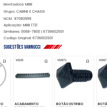
Montadora: MBB
Grupo: CABINE E CHASSI
NCM : 87082999
Aplicação: MBB 1721
Similares: 0068-7800 | 6736602501
Codigo Original: 6736602501
Sugestões Vannucci
VI335
VI3971
VI397
DO
ACABAMENTO
BOTÃO ESTRIBO
BOTÃ