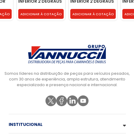
IOR
INFERIOR 2 DEGRAUS
INFERIOR 2 DEGRAUS
INFE
5095
- 9406604801
- 9406660901
SEM 
9586
TAÇÃO
ADICIONAR À COTAÇÃO
ADICIONAR À COTAÇÃO
ADIC
Somos líderes na distribuição de peças para veículos pesados,
com 30 anos de experiência, ampla estrutura, atendimento
especializado e presença nacional e internacional.
INSTITUCIONAL