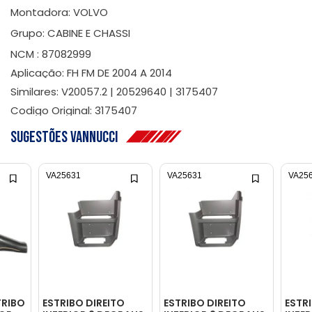
Montadora: VOLVO
Grupo: CABINE E CHASSI
NCM : 87082999
Aplicação: FH FM DE 2004 A 2014
Similares: V20057.2 | 20529640 | 3175407
Codigo Original: 3175407
Sugestões Vannucci
VA25631
VA25631
VA25
TRIBO
ESTRIBO DIREITO
ESTRIBO DIREITO
ESTR