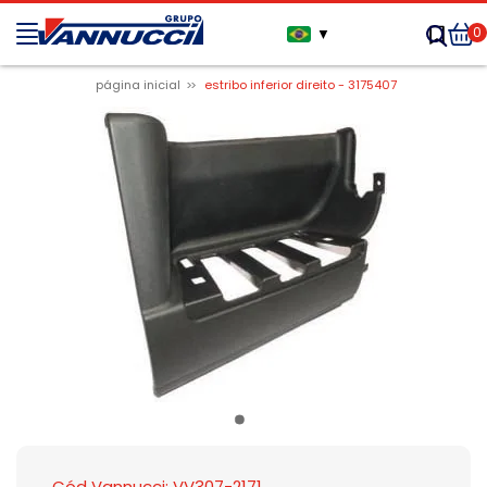
0
▼
página inicial
estribo inferior direito - 3175407
Cód Vannucci: VV307-2171