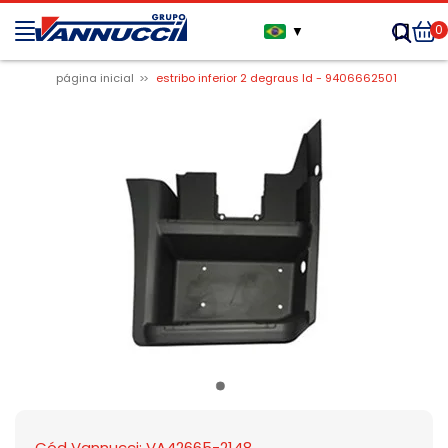
0
▼
página inicial
estribo inferior 2 degraus ld - 9406662501
Cód Vannucci: VA42665-2148