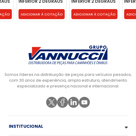
GRAUS
INFERIOR 2 DEGRAUS
INFERIOR 2 DEGRAUS
INFE
- 9406660901
SEM PORTINHOLA -
- 94
9586601401
TAÇÃO
ADICIONAR À COTAÇÃO
ADICIONAR À COTAÇÃO
ADIC
Somos líderes na distribuição de peças para veículos pesados,
com 30 anos de experiência, ampla estrutura, atendimento
especializado e presença nacional e internacional.
INSTITUCIONAL