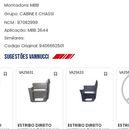
Montadora: MBB
Grupo: CABINE E CHASSI
NCM : 87082999
Aplicação: MBB 2644
Similares:
Codigo Original: 9406662501
Sugestões Vannucci
VA25631
VA25633
VA25
O
ESTRIBO DIREITO
ESTRIBO DIREITO
ESTR