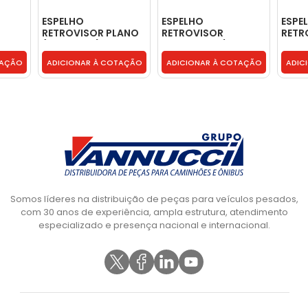
ESPELHO
ESPELHO
ESPE
RETROVISOR PLANO
RETROVISOR
RETR
 X
(370 X 200) -
CONVEXO C/
CONV
2R0857507A
ESPELHO P -
CONV
TAÇÃO
ADICIONAR À COTAÇÃO
ADICIONAR À COTAÇÃO
ADIC
2S2857501A999
3848
Somos líderes na distribuição de peças para veículos pesados,
com 30 anos de experiência, ampla estrutura, atendimento
especializado e presença nacional e internacional.