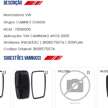
Descrição
Montadora: VW
Grupo: CABINE E CHASSI
NCM : 70091000
Aplicação: VW CAMINHAO APOS 2005
Similares: RWQE53C | 2R0857507A | 305PLAN
Codigo Original: 2R0857507A
Sugestões Vannucci
VA9293
VA12380
VA19