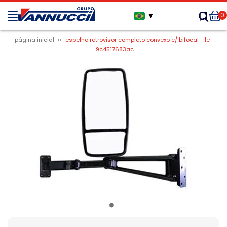
0
▼
página inicial
espelho retrovisor completo convexo c/ bifocal - le -
9c4517683ac