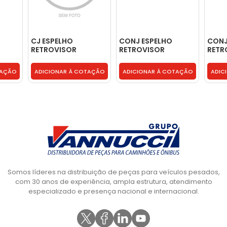
CJ ESPELHO
CONJ ESPELHO
CONJ
RETROVISOR
RETROVISOR
RETR
EXO
BIFOCAL CONVEXO
CONVEXO BIFOCAL
COM
LD -
(LE) -
ESPE
TAÇÃO
ADICIONAR À COTAÇÃO
ADICIONAR À COTAÇÃO
ADIC
NN
2S2857502AK1NN
2S2857501A999
96HU
Somos líderes na distribuição de peças para veículos pesados,
com 30 anos de experiência, ampla estrutura, atendimento
especializado e presença nacional e internacional.