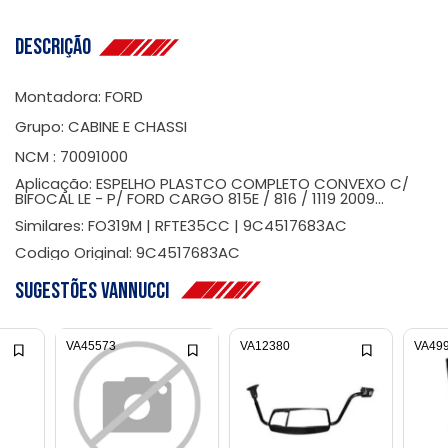
Descrição
Montadora: FORD
Grupo: CABINE E CHASSI
NCM : 70091000
Aplicação: ESPELHO PLASTCO COMPLETO CONVEXO C/
BIFOCAL LE - P/ FORD CARGO 815E / 816 / 1119 2009...
Similares: FO319M | RFTE35CC | 9C4517683AC
Codigo Original: 9C4517683AC
Sugestões Vannucci
VA45573
VA12380
VA49