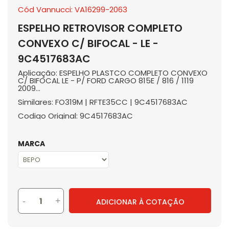
Cód Vannucci: VA16299-2063
ESPELHO RETROVISOR COMPLETO
CONVEXO C/ BIFOCAL - LE -
9C4517683AC
Aplicação: ESPELHO PLASTCO COMPLETO CONVEXO
C/ BIFOCAL LE - P/ FORD CARGO 815E / 816 / 1119
2009...
Similares: FO319M | RFTE35CC | 9C4517683AC
Codigo Original: 9C4517683AC
MARCA
-
+
ADICIONAR À COTAÇÃO