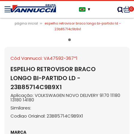
0
▼
página inicial
espelho retrovisor braco longo bi-partido ld -
23b85714c9b9x1
Cód Vannucci: VA47592-367*1
ESPELHO RETROVISOR BRACO
LONGO BI-PARTIDO LD -
23B85714C9B9X1
Aplicação: VOLKSWAGEN NOVO DELIVERY 9170 11180
13180 14180
Similares:
Codigo Original: 23B85714C9B9X1
MARCA