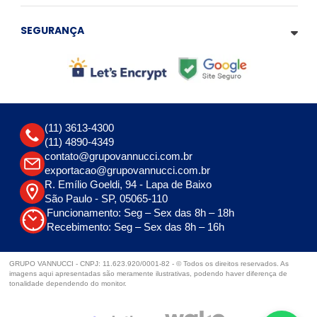
SEGURANÇA
(11) 3613-4300
(11) 4890-4349
contato@grupovannucci.com.br
exportacao@grupovannucci.com.br
R. Emílio Goeldi, 94 - Lapa de Baixo
São Paulo - SP, 05065-110
Funcionamento: Seg – Sex das 8h – 18h
Recebimento: Seg – Sex das 8h – 16h
GRUPO VANNUCCI - CNPJ: 11.623.920/0001-82 - © Todos os direitos reservados. As
imagens aqui apresentadas são meramente ilustrativas, podendo haver diferença de
tonalidade dependendo do monitor.