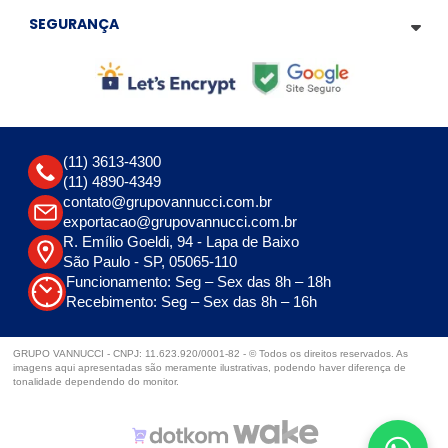
SEGURANÇA
(11) 3613-4300
(11) 4890-4349
contato@grupovannucci.com.br
exportacao@grupovannucci.com.br
R. Emílio Goeldi, 94 - Lapa de Baixo
São Paulo - SP, 05065-110
Funcionamento: Seg – Sex das 8h – 18h
Recebimento: Seg – Sex das 8h – 16h
GRUPO VANNUCCI - CNPJ: 11.623.920/0001-82 - © Todos os direitos reservados. As
imagens aqui apresentadas são meramente ilustrativas, podendo haver diferença de
tonalidade dependendo do monitor.