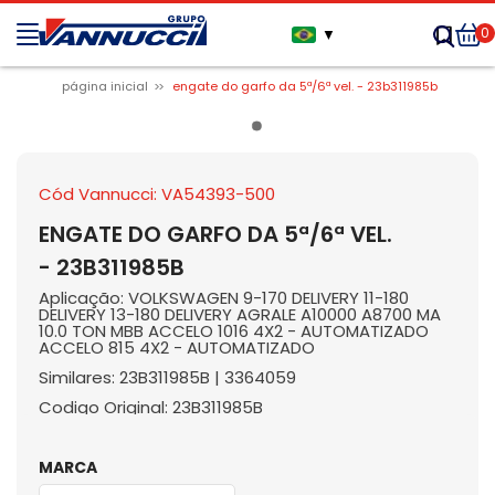
0
▼
página inicial
engate do garfo da 5ª/6ª vel. - 23b311985b
Cód Vannucci: VA54393-500
ENGATE DO GARFO DA 5ª/6ª VEL.
- 23B311985B
Aplicação: VOLKSWAGEN 9-170 DELIVERY 11-180
DELIVERY 13-180 DELIVERY AGRALE A10000 A8700 MA
10.0 TON MBB ACCELO 1016 4X2 - AUTOMATIZADO
ACCELO 815 4X2 - AUTOMATIZADO
Similares: 23B311985B | 3364059
Codigo Original: 23B311985B
MARCA