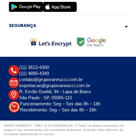
SEGURANÇA
(11) 3613-4300
(11) 4890-4349
contato@grupovannucci.com.br
exportacao@grupovannucci.com.br
R. Emílio Goeldi, 94 - Lapa de Baixo
São Paulo - SP, 05065-110
Funcionamento: Seg – Sex das 8h – 18h
Recebimento: Seg – Sex das 8h – 16h
GRUPO VANNUCCI - CNPJ: 11.623.920/0001-82 - © Todos os direitos reservados. As
imagens aqui apresentadas são meramente ilustrativas, podendo haver diferença de
tonalidade dependendo do monitor.