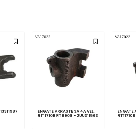
VA17022
VA17022
13311987
ENGATE ARRASTE 3A 4A VEL.
ENGATE A
RT11710B RT8908 - 2UU311563
RT11710B