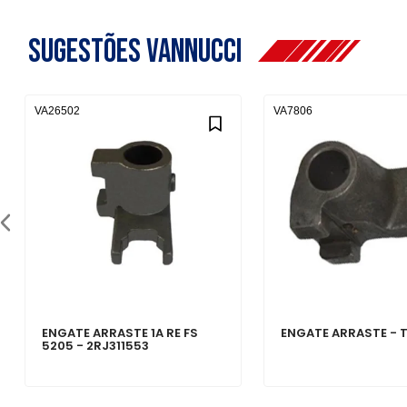
Sugestões Vannucci
VA26502
VA7806
ENGATE ARRASTE 1A RE FS
ENGATE ARRASTE - T
5205 - 2RJ311553