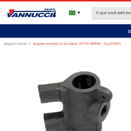
▼
E
página inicial
engate arraste 1a 2a veloc. rt11710 rt8908 - 2uu311553