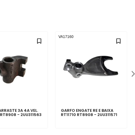
VA17160
RRASTE 3A 4A VEL.
GARFO ENGATE RE E BAIXA
 RT8908 - 2UU311563
RT11710 RT8908 - 2UU311571