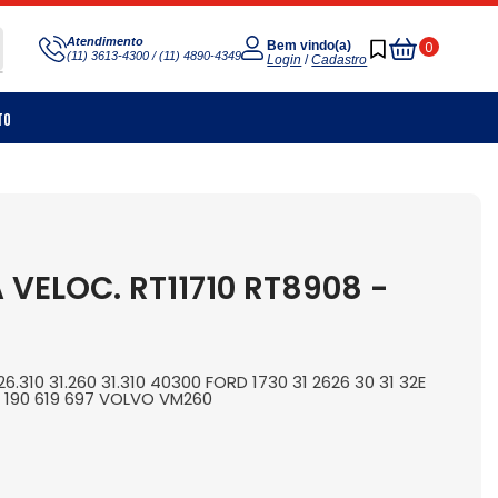
Meu
Atendimento
0
Bem vindo(a)
(11) 3613-4300 / (11) 4890-4349
Carrinho
Login
/
Cadastro
to
 VELOC. RT11710 RT8908 -
6.310 31.260 31.310 40300 FORD 1730 31 2626 30 31 32E
O 190 619 697 VOLVO VM260