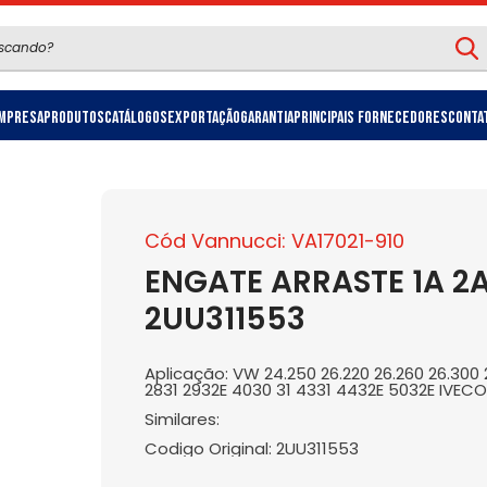
mpresa
Produtos
Catálogos
Exportação
Garantia
Principais Fornecedores
Conta
Cód Vannucci: VA17021-910
ENGATE ARRASTE 1A 2A
2UU311553
Aplicação: VW 24.250 26.220 26.260 26.300 2
2831 2932E 4030 31 4331 4432E 5032E IVEC
Similares:
Codigo Original: 2UU311553