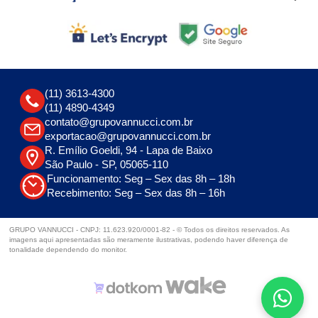
(11) 3613-4300
(11) 4890-4349
contato@grupovannucci.com.br
exportacao@grupovannucci.com.br
R. Emílio Goeldi, 94 - Lapa de Baixo
São Paulo - SP, 05065-110
Funcionamento: Seg – Sex das 8h – 18h
Recebimento: Seg – Sex das 8h – 16h
GRUPO VANNUCCI - CNPJ: 11.623.920/0001-82 - © Todos os direitos reservados. As
imagens aqui apresentadas são meramente ilustrativas, podendo haver diferença de
tonalidade dependendo do monitor.