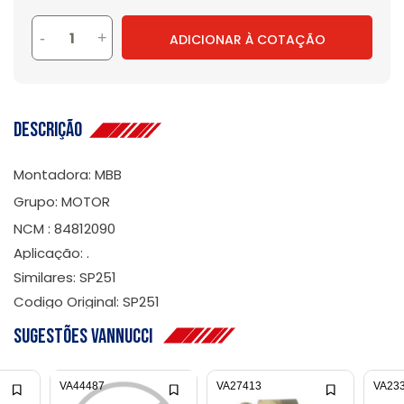
-
+
ADICIONAR À COTAÇÃO
Descrição
Montadora: MBB
Grupo: MOTOR
NCM : 84812090
Aplicação: .
Similares: SP251
Codigo Original: SP251
Sugestões Vannucci
VA44487
VA27413
VA23