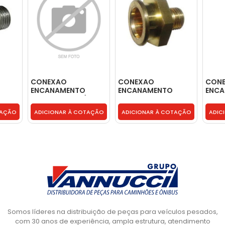
CONEXAO
CONEXAO
CON
ENCANAMENTO
ENCANAMENTO
ENC
6 X
COMBUSTIVEL (16 X
COMBUSTIVEL NG12
FILT
6H
1.5) - 2T2201156H
(14 X 1.5) - 2R0201156
COMB
TAÇÃO
ADICIONAR À COTAÇÃO
ADICIONAR À COTAÇÃO
ADIC
6939
Somos líderes na distribuição de peças para veículos pesados,
com 30 anos de experiência, ampla estrutura, atendimento