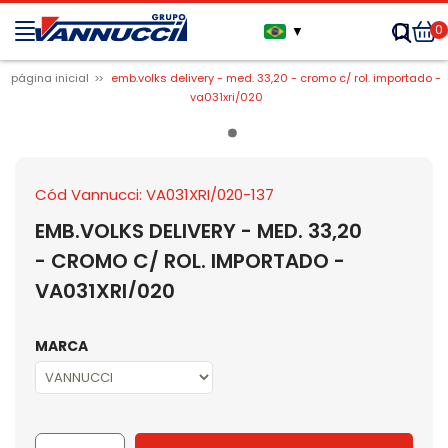
0
▼
página inicial
emb.volks delivery - med. 33,20 - cromo c/ rol. importado -
va031xri/020
Cód Vannucci: VA031XRI/020-137
EMB.VOLKS DELIVERY - MED. 33,20
- CROMO C/ ROL. IMPORTADO -
VA031XRI/020
MARCA