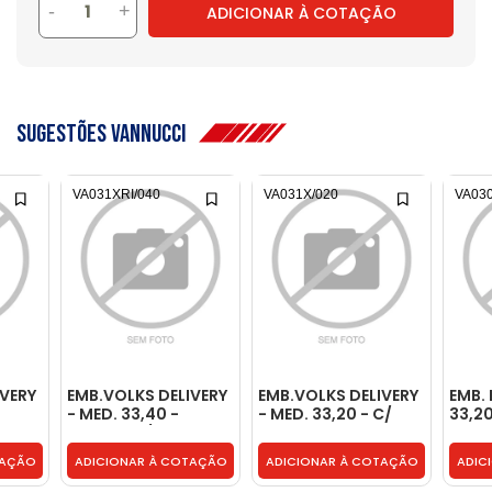
-
+
ADICIONAR À COTAÇÃO
sugestões vannucci
VA031XRI/040
VA031X/020
VA03
IVERY
EMB.VOLKS DELIVERY
EMB.VOLKS DELIVERY
EMB.
- MED. 33,40 -
- MED. 33,20 - C/
33,2
CROMO C/ ROL.
CROMO -
CHIMI
IMPORTADO -
2P0498629X/020
VA03
TAÇÃO
ADICIONAR À COTAÇÃO
ADICIONAR À COTAÇÃO
ADIC
VA031XRI/040