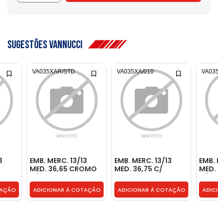
sugestões vannucci
VA035XAR/STD
VA035XA/010
VA03
3
EMB. MERC. 13/13
EMB. MERC. 13/13
EMB. 
MED. 36,65 CROMO
MED. 36,75 C/
MED.
E -
C/ CHIMIE E ROL. -
CROMO E CHIMIE -
C/ CH
VA035XAR/STD
3763300019/010
VA03
TAÇÃO
ADICIONAR À COTAÇÃO
ADICIONAR À COTAÇÃO
ADIC