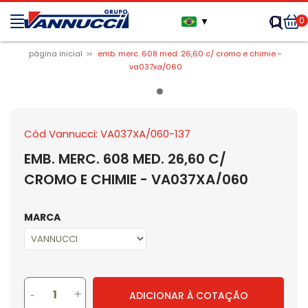
0
▼
página inicial
emb. merc. 608 med. 26,60 c/ cromo e chimie -
va037xa/060
Cód Vannucci: VA037XA/060-137
EMB. MERC. 608 MED. 26,60 C/
CROMO E CHIMIE - VA037XA/060
MARCA
-
+
ADICIONAR À COTAÇÃO