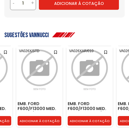
-
+
ADICIONAR À COTAÇÃO
sugestões vannucci
VA026X/STD
VA026XAR/010
VA02
EMB. FORD
EMB. FORD
EMB.
ED.
F600/F13000 MED.
F600/F13000 MED.
F600
 E
31,35 C/ CROMO E
31,45 CROMO C/
31,5
11A
ROL. -
CHIMIE E ROL. -
CHIMI
TAÇÃO
ADICIONAR À COTAÇÃO
ADICIONAR À COTAÇÃO
ADIC
BD2T3111AX/STD
VA026XAR/010
VA02