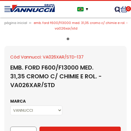
0
▼
página inicial
emb. ford f600/f13000 med. 31,35 cromo c/ chimie e rol. -
va026xar/std
Cód Vannucci: VA026XAR/STD-137
EMB. FORD F600/F13000 MED.
31,35 CROMO C/ CHIMIE E ROL. -
VA026XAR/STD
MARCA