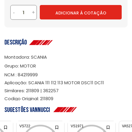
-
+
ADICIONAR À COTAÇÃO
Descrição
Montadora: SCANIA
Grupo: MOTOR
NCM : 84219999
Aplicação: SCANIA 111 112 113 MOTOR DSC11 DC11
Similares: 211809 | 362257
Codigo Original: 211809
Sugestões Vannucci
VS722
VS1971
VA52