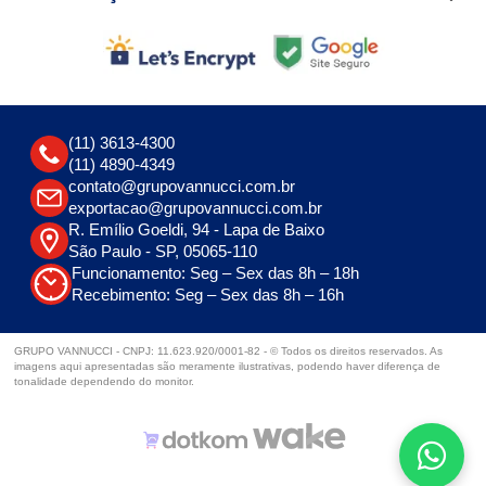
(11) 3613-4300
(11) 4890-4349
contato@grupovannucci.com.br
exportacao@grupovannucci.com.br
R. Emílio Goeldi, 94 - Lapa de Baixo
São Paulo - SP, 05065-110
Funcionamento: Seg – Sex das 8h – 18h
Recebimento: Seg – Sex das 8h – 16h
GRUPO VANNUCCI - CNPJ: 11.623.920/0001-82 - © Todos os direitos reservados. As
imagens aqui apresentadas são meramente ilustrativas, podendo haver diferença de
tonalidade dependendo do monitor.