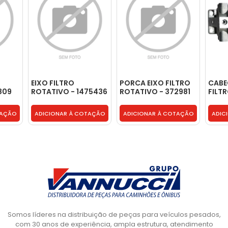
EIXO FILTRO
PORCA EIXO FILTRO
CABE
809
ROTATIVO - 1475436
ROTATIVO - 372981
FILT
DE A
FILTR
TAÇÃO
ADICIONAR À COTAÇÃO
ADICIONAR À COTAÇÃO
ADIC
3824
Somos líderes na distribuição de peças para veículos pesados,
com 30 anos de experiência, ampla estrutura, atendimento