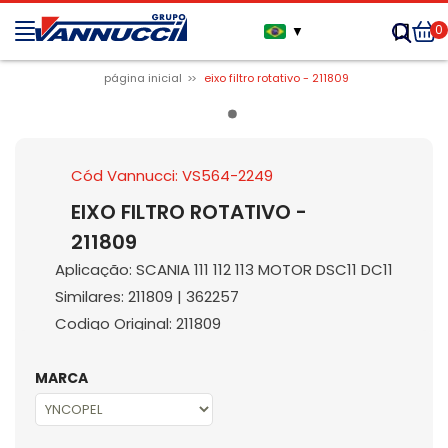
0
▼
página inicial
eixo filtro rotativo - 211809
Cód Vannucci: VS564-2249
EIXO FILTRO ROTATIVO -
211809
Aplicação: SCANIA 111 112 113 MOTOR DSC11 DC11
Similares: 211809 | 362257
Codigo Original: 211809
MARCA