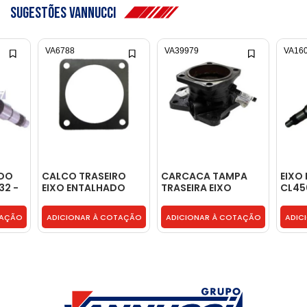
Sugestões Vannucci
VA6788
VA39979
VA16
ADO
CALCO TRASEIRO
CARCACA TAMPA
EIXO
32 -
EIXO ENTALHADO
TRASEIRA EIXO
CL45
0,102MM -
ENTALHADO CL450 -
T2D3
TE3301235
94652986
TAÇÃO
ADICIONAR À COTAÇÃO
ADICIONAR À COTAÇÃO
ADIC