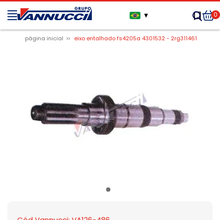
0
▼
página inicial
eixo entalhado fs4205a 4301532 - 2rg311461
Cód Vannucci: VA126-486