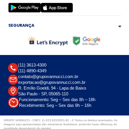
SEGURANÇA
(11) 3613-4300
(11) 4890-4349
contato@grupovannucci.com.br
exportacao@grupovannucci.com.br
R. Emílio Goeldi, 94 - Lapa de Baixo
São Paulo - SP, 05065-110
Funcionamento: Seg – Sex das 8h – 18h
Recebimento: Seg – Sex das 8h – 16h
GRUPO VANNUCCI - CNPJ: 11.623.920/0001-82 - © Todos os direitos reservados. As
imagens aqui apresentadas são meramente ilustrativas, podendo haver diferença de
tonalidade dependendo do monitor.