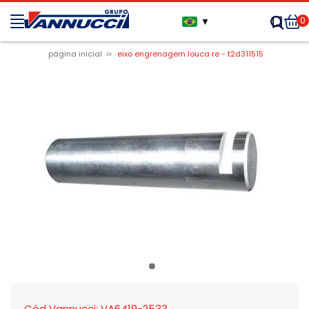
0
▼
página inicial
eixo engrenagem louca re - t2d311515
Cód Vannucci: VA6419-2533