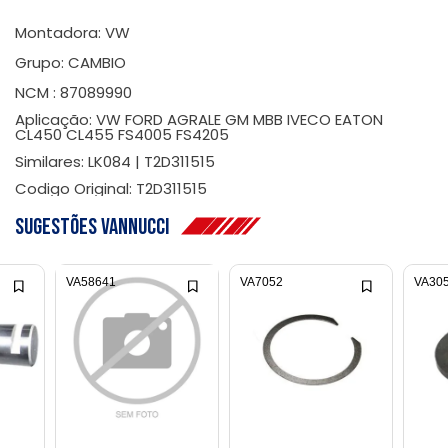
Montadora: VW
Grupo: CAMBIO
NCM : 87089990
Aplicação: VW FORD AGRALE GM MBB IVECO EATON
CL450 CL455 FS4005 FS4205
Similares: LK084 | T2D311515
Codigo Original: T2D311515
Sugestões Vannucci
VA58641
VA7052
VA30