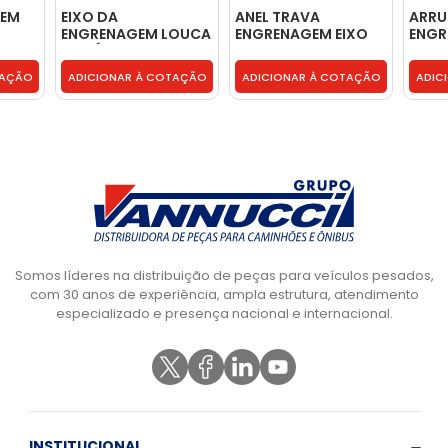
GEM
EIXO DA
ANEL TRAVA
ARRU
ENGRENAGEM LOUCA
ENGRENAGEM EIXO
ENGR
DA RÉ - 23B311515A
PILOTO RT -
ESPA
TJG311175A
PRINC
TAÇÃO
ADICIONAR À COTAÇÃO
ADICIONAR À COTAÇÃO
ADIC
BH1X
Somos líderes na distribuição de peças para veículos pesados,
com 30 anos de experiência, ampla estrutura, atendimento
especializado e presença nacional e internacional.
INSTITUCIONAL