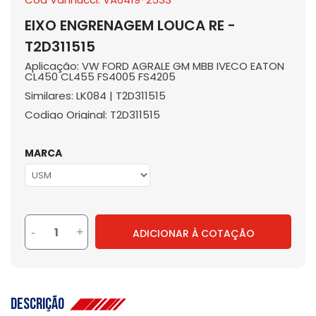
EIXO ENGRENAGEM LOUCA RE -
T2D311515
Aplicação: VW FORD AGRALE GM MBB IVECO EATON
CL450 CL455 FS4005 FS4205
Similares: LK084 | T2D311515
Codigo Original: T2D311515
MARCA
-
+
ADICIONAR À COTAÇÃO
Descrição