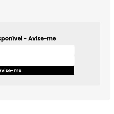
sponível - Avise-me
Avise-me