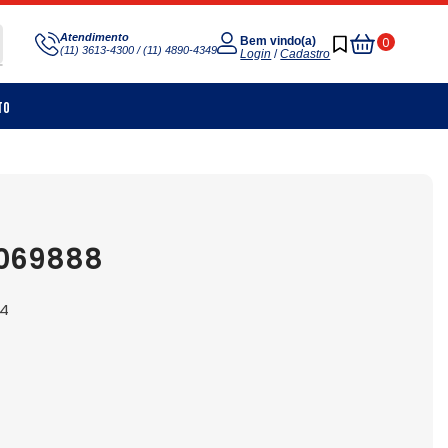
Meu
Atendimento
0
Bem vindo(a)
(11) 3613-4300 / (11) 4890-4349
Carrinho
Login
/
Cadastro
to
1069888
14