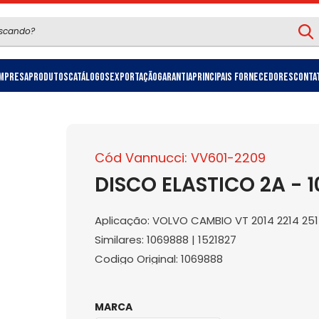
mpresa
Produtos
Catálogos
Exportação
Garantia
Principais Fornecedores
Conta
Cód Vannucci: VV601-2209
DISCO ELASTICO 2A - 
Aplicação: VOLVO CAMBIO VT 2014 2214 25
Similares: 1069888 | 1521827
Codigo Original: 1069888
MARCA