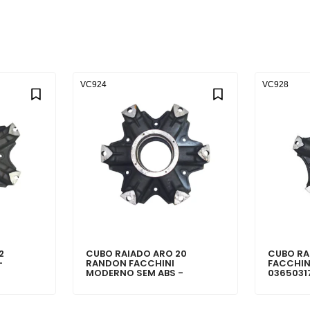
VC924
VC928
2
CUBO RAIADO ARO 20
CUBO RA
-
RANDON FACCHINI
FACCHIN
MODERNO SEM ABS -
0365031
301000692