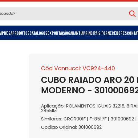
mpresa
Produtos
Catálogos
Exportação
Garantia
Principais Fornecedores
Conta
Cód Vannucci: VC924-440
CUBO RAIADO ARO 20
MODERNO - 30100069
Aplicação: ROLAMENTOS IGUAIS 32218, 6 R
285MM
Similares: CRCR001F | F-8517F | 301000692 |
Codigo Original: 301000692