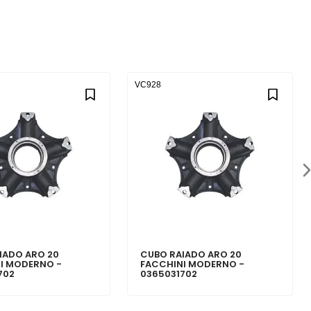
VC928
IADO ARO 20
CUBO RAIADO ARO 20
I MODERNO -
FACCHINI MODERNO -
702
0365031702