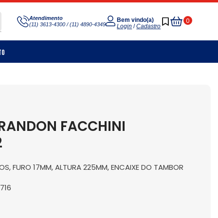
Meu
Atendimento
0
Bem vindo(a)
(11) 3613-4300 / (11) 4890-4349
Carrinho
Login
/
Cadastro
to
 RANDON FACCHINI
2
AIOS, FURO 17MM, ALTURA 225MM, ENCAIXE DO TAMBOR
 716