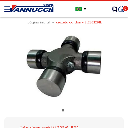
0
▼
página inicial
cruzeta cardan - 2t2521291b
Cód Vannucci: VA33241-502