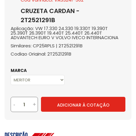
CRUZETA CARDAN -
2T2521291B
Aplicação: VW 17.330 24.330 19.330T 19.390T
25.390T 26.390T 19.440T 25.440T 26.440T
ADVANTECH EURO V VOLVO IVECO INTERNACIONA
Similares: CP25RPLS | 2T2521291B
Codigo Original: 2T2521291B
MARCA
-
+
ADICIONAR À COTAÇÃO
Descrição