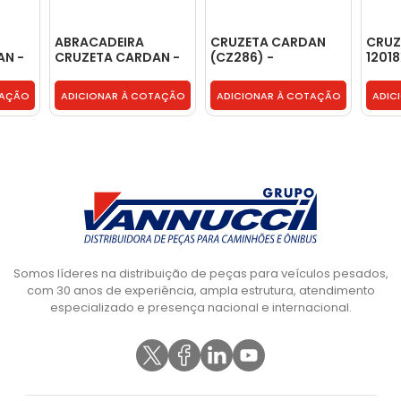
ABRACADEIRA
CRUZETA CARDAN
CRUZ
AN -
CRUZETA CARDAN -
(CZ286) -
12018
6-5-70-89
0004101628
TAÇÃO
ADICIONAR À COTAÇÃO
ADICIONAR À COTAÇÃO
ADIC
Somos líderes na distribuição de peças para veículos pesados,
com 30 anos de experiência, ampla estrutura, atendimento
especializado e presença nacional e internacional.