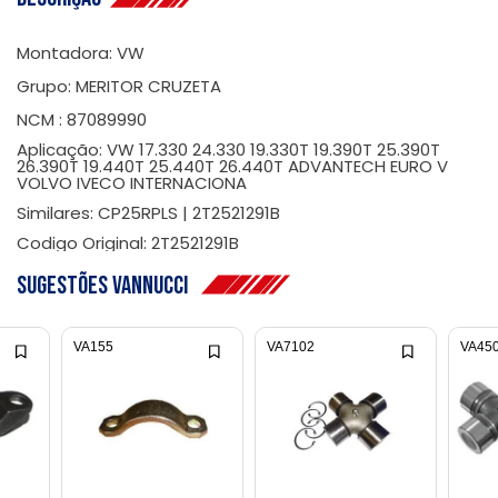
Montadora: VW
Grupo: MERITOR CRUZETA
NCM : 87089990
Aplicação: VW 17.330 24.330 19.330T 19.390T 25.390T
26.390T 19.440T 25.440T 26.440T ADVANTECH EURO V
VOLVO IVECO INTERNACIONA
Similares: CP25RPLS | 2T2521291B
Codigo Original: 2T2521291B
Sugestões Vannucci
VA155
VA7102
VA45