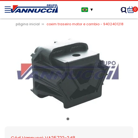
0
▼
página inicial
coxim traseiro motor e cambio - 9402401218
Cód Vannucci: VA25722-248