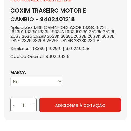
COXIM TRASEIRO MOTOR E
CAMBIO - 9402401218
Aplicação: MBB CAMINHOES AXOR 1823K 1823L
1823LS 1833K 1833L 1833LS 1933 1933S 2523K 2528L
2533 2625 2628B 2628K 2628L 2633B 2633K 2633L
2825 2826 2826B 2826K 2828B 2828K 2831B
Similares: R3330 | 102919 | 9402401218
Codigo Original: 9402401218
MARCA
-
+
ADICIONAR À COTAÇÃO