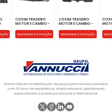
RO
COXIM TRASEIRO
COXIM TRASEIRO
COXI
O
MOTOR E CAMBIO -
MOTOR E CAMBIO -
MOTO
 -
6342410513
6932410213
9412
TAÇÃO
ADICIONAR À COTAÇÃO
ADICIONAR À COTAÇÃO
ADIC
Somos líderes na distribuição de peças para veículos pesados,
com 30 anos de experiência, ampla estrutura, atendimento
especializado e presença nacional e internacional.