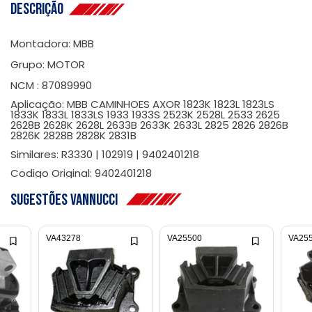
Descrição
Montadora: MBB
Grupo: MOTOR
NCM : 87089990
Aplicação: MBB CAMINHOES AXOR 1823K 1823L 1823LS
1833K 1833L 1833LS 1933 1933S 2523K 2528L 2533 2625
2628B 2628K 2628L 2633B 2633K 2633L 2825 2826 2826B
2826K 2828B 2828K 2831B
Similares: R3330 | 102919 | 9402401218
Codigo Original: 9402401218
Sugestões Vannucci
VA43278
VA25500
VA25