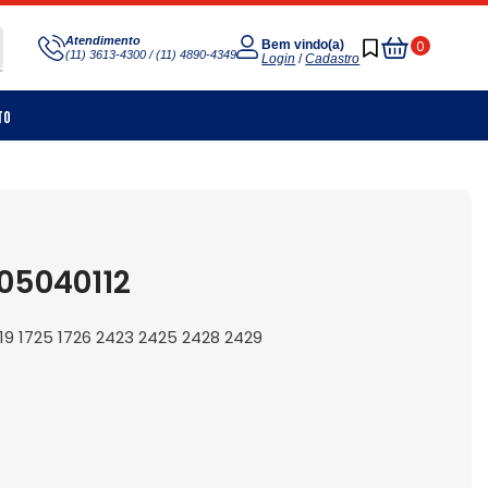
Meu
Atendimento
0
Bem vindo(a)
(11) 3613-4300 / (11) 4890-4349
Carrinho
Login
/
Cadastro
to
05040112
719 1725 1726 2423 2425 2428 2429