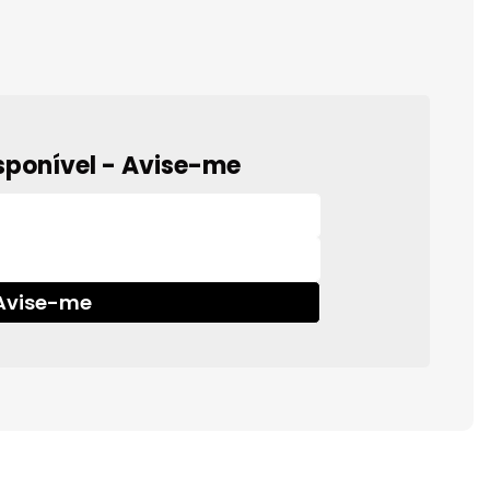
sponível - Avise-me
Avise-me