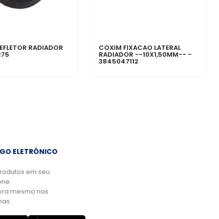
EFLETOR RADIADOR
COXIM FIXACAO LATERAL
275
RADIADOR --10X1,50MM-- -
3845047112
GO ELETRÔNICO
rodutos em seu
ne.
ora mesmo nas
mas: