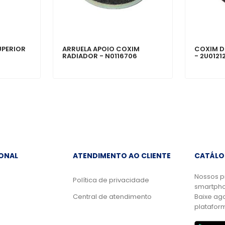
UPERIOR
ARRUELA APOIO COXIM
COXIM D
RADIADOR - N0116706
- 2U0121
IONAL
ATENDIMENTO AO CLIENTE
CATÁLO
Nossos p
Política de privacidade
smartpho
Central de atendimento
Baixe ag
platafor