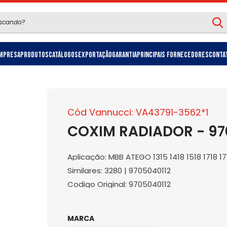
mpresa
Produtos
Catálogos
Exportação
Garantia
Principais Fornecedores
Conta
Cód Vannucci: VA43791-3562*1
COXIM RADIADOR - 97
Aplicação: MBB ATEGO 1315 1418 1518 1718 1
Similares: 3280 | 9705040112
Codigo Original: 9705040112
MARCA