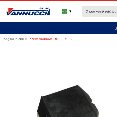
▼
E
página inicial
coxim radiador - 9705040112